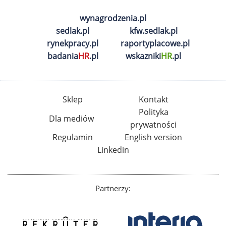
wynagrodzenia.pl
sedlak.pl
kfw.sedlak.pl
rynekpracy.pl
raportyplacowe.pl
badania
HR
.pl
wskazniki
HR
.pl
Sklep
Kontakt
Polityka
Dla mediów
prywatności
Regulamin
English version
Linkedin
Partnerzy: