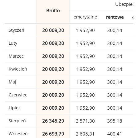
Ubezpiecz
Brutto
emerytalne
rentowe
ch
Styczeń
20 009,20
1 952,90
300,14
Luty
20 009,20
1 952,90
300,14
Marzec
20 009,20
1 952,90
300,14
Kwiecień
20 009,20
1 952,90
300,14
Maj
20 009,20
1 952,90
300,14
Czerwiec
20 009,20
1 952,90
300,14
Lipiec
20 009,20
1 952,90
300,14
Sierpień
26 345,29
2 571,30
395,18
Wrzesień
26 693,79
2 605,31
400,41