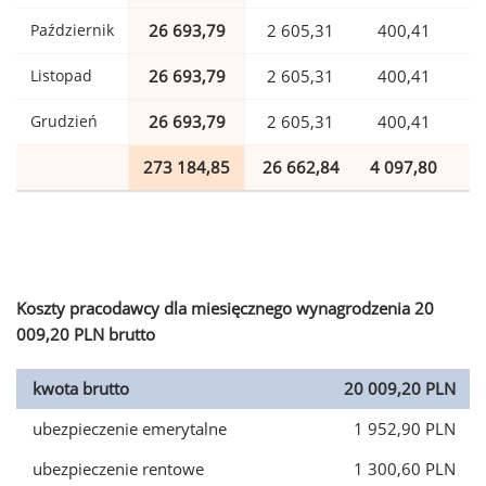
Październik
26 693,79
2 605,31
400,41
Listopad
26 693,79
2 605,31
400,41
Grudzień
26 693,79
2 605,31
400,41
273 184,85
26 662,84
4 097,80
6
Koszty pracodawcy dla miesięcznego wynagrodzenia 20
009,20 PLN brutto
kwota brutto
20 009,20 PLN
ubezpieczenie emerytalne
1 952,90 PLN
ubezpieczenie rentowe
1 300,60 PLN