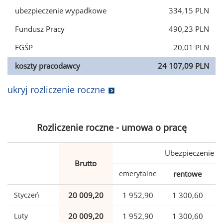
ubezpieczenie wypadkowe
334,15 PLN
Fundusz Pracy
490,23 PLN
FGŚP
20,01 PLN
koszty pracodawcy
24 107,09 PLN
ukryj rozliczenie roczne
Rozliczenie roczne - umowa o pracę
Ubezpieczenie
Brutto
emerytalne
rentowe
w
Styczeń
20 009,20
1 952,90
1 300,60
Luty
20 009,20
1 952,90
1 300,60