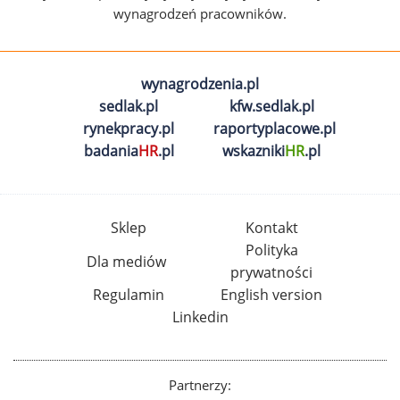
wynagrodzeń pracowników.
wynagrodzenia.pl
sedlak.pl
kfw.sedlak.pl
rynekpracy.pl
raportyplacowe.pl
badania
HR
.pl
wskazniki
HR
.pl
Sklep
Kontakt
Polityka
Dla mediów
prywatności
Regulamin
English version
Linkedin
Partnerzy: