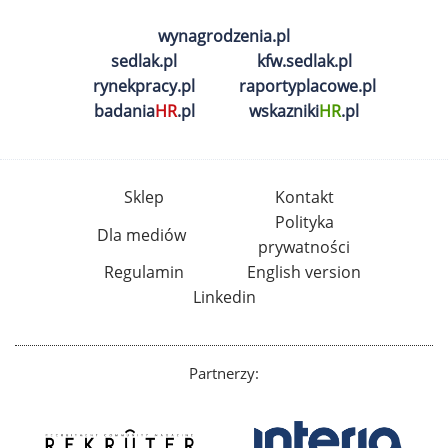
wynagrodzenia.pl
sedlak.pl
kfw.sedlak.pl
rynekpracy.pl
raportyplacowe.pl
badania
HR
.pl
wskazniki
HR
.pl
Sklep
Kontakt
Polityka
Dla mediów
prywatności
Regulamin
English version
Linkedin
Partnerzy: