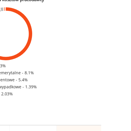
83%
emerytalne - 8.1%
rentowe - 5.4%
wypadkowe - 1.39%
- 2.03%