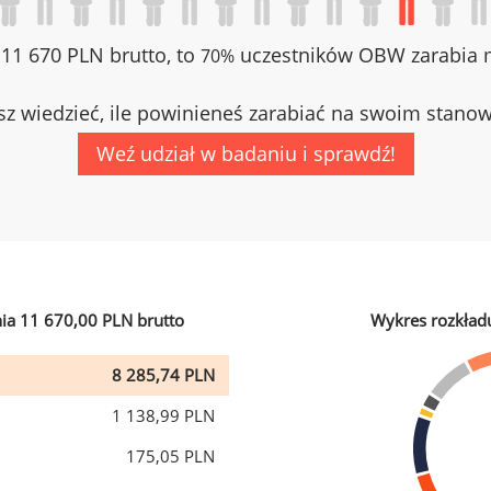
z 11 670 PLN brutto, to
uczestników OBW zarabia m
70%
z wiedzieć, ile powinieneś zarabiać na swoim stano
Weź udział w badaniu i sprawdź!
ia 11 670,00 PLN brutto
Wykres rozkład
8 285,74 PLN
1 138,99 PLN
175,05 PLN