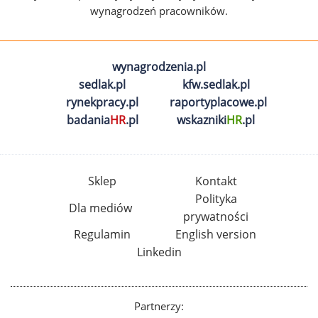
wynagrodzeń pracowników.
wynagrodzenia.pl
sedlak.pl
kfw.sedlak.pl
rynekpracy.pl
raportyplacowe.pl
badania
HR
.pl
wskazniki
HR
.pl
Sklep
Kontakt
Polityka
Dla mediów
prywatności
Regulamin
English version
Linkedin
Partnerzy: