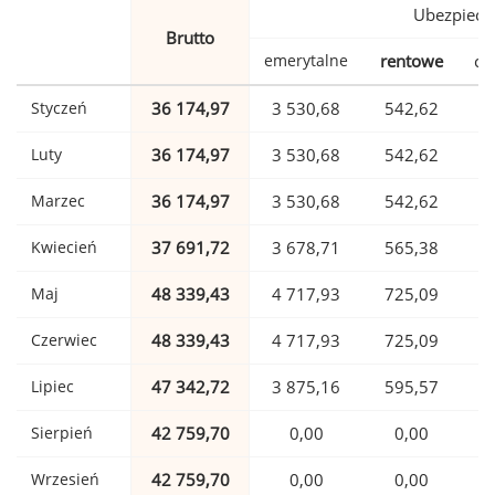
Ubezpiecz
Brutto
emerytalne
rentowe
ch
Styczeń
36 174,97
3 530,68
542,62
Luty
36 174,97
3 530,68
542,62
Marzec
36 174,97
3 530,68
542,62
Kwiecień
37 691,72
3 678,71
565,38
Maj
48 339,43
4 717,93
725,09
1
Czerwiec
48 339,43
4 717,93
725,09
1
Lipiec
47 342,72
3 875,16
595,57
1
Sierpień
42 759,70
0,00
0,00
1
Wrzesień
42 759,70
0,00
0,00
1