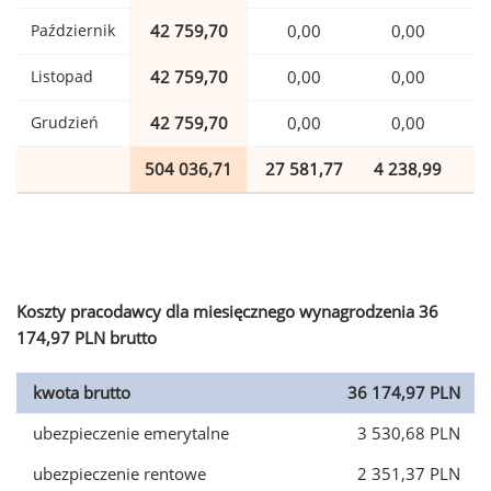
Październik
42 759,70
0,00
0,00
1
Listopad
42 759,70
0,00
0,00
1
Grudzień
42 759,70
0,00
0,00
1
504 036,71
27 581,77
4 238,99
1
Koszty pracodawcy dla miesięcznego wynagrodzenia 36
174,97 PLN brutto
kwota brutto
36 174,97 PLN
ubezpieczenie emerytalne
3 530,68 PLN
ubezpieczenie rentowe
2 351,37 PLN