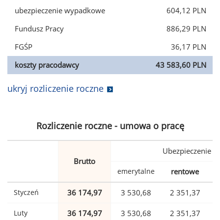
ubezpieczenie wypadkowe
604,12 PLN
Fundusz Pracy
886,29 PLN
FGŚP
36,17 PLN
koszty pracodawcy
43 583,60 PLN
ukryj rozliczenie roczne
Rozliczenie roczne - umowa o pracę
Ubezpieczenie
Brutto
emerytalne
rentowe
w
Styczeń
36 174,97
3 530,68
2 351,37
Luty
36 174,97
3 530,68
2 351,37