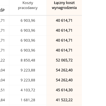
Koszty
Łączny koszt
pracodawcy
wynagrodzenia
GŚP
,71
6 903,96
40 614,71
,71
6 903,96
40 614,71
,71
6 903,96
40 614,71
,71
6 903,96
40 614,71
,22
8 850,48
52 065,72
,04
9 223,88
54 262,40
,04
9 223,88
54 262,40
,51
4 103,72
45 614,30
,84
1 681,28
41 522,22