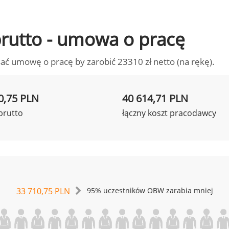
 brutto - umowa o pracę
ać umowę o pracę by zarobić 23310 zł netto (na rękę).
0,75 PLN
40 614,71 PLN
brutto
łączny koszt pracodawcy
33 710,75 PLN
95% uczestników OBW zarabia mniej