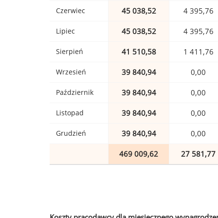
Czerwiec
45 038,52
4 395,76
Lipiec
45 038,52
4 395,76
Sierpień
41 510,58
1 411,76
Wrzesień
39 840,94
0,00
Październik
39 840,94
0,00
Listopad
39 840,94
0,00
Grudzień
39 840,94
0,00
469 009,62
27 581,77
Koszty pracodawcy dla miesięcznego wynagrodzen