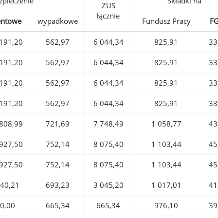
pieczenie
Składki na
ZUS
łącznie
entowe
wypadkowe
Fundusz Pracy
F
191,20
562,97
6 044,34
825,91
33
191,20
562,97
6 044,34
825,91
33
191,20
562,97
6 044,34
825,91
33
191,20
562,97
6 044,34
825,91
33
808,99
721,69
7 748,49
1 058,77
43
927,50
752,14
8 075,40
1 103,44
45
927,50
752,14
8 075,40
1 103,44
45
40,21
693,23
3 045,20
1 017,01
41
0,00
665,34
665,34
976,10
39