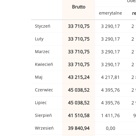
Ubez
Brutto
emerytalne
r
Styczeń
33 710,75
3 290,17
2 
Luty
33 710,75
3 290,17
2 
Marzec
33 710,75
3 290,17
2 
Kwiecień
33 710,75
3 290,17
2 
Maj
43 215,24
4 217,81
2 
Czerwiec
45 038,52
4 395,76
2 
Lipiec
45 038,52
4 395,76
2 
Sierpień
41 510,58
1 411,76
9
Wrzesień
39 840,94
0,00