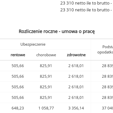
23 310 netto ile to brutto
23 310 netto ile to brutto 
Rozliczenie roczne - umowa o pracę
Ubezpieczenie
Podst
opodatk
rentowe
chorobowe
zdrowotne
505,66
825,91
2 618,01
28 83
505,66
825,91
2 618,01
28 83
505,66
825,91
2 618,01
28 83
505,66
825,91
2 618,01
28 83
648,23
1 058,77
3 356,14
37 04