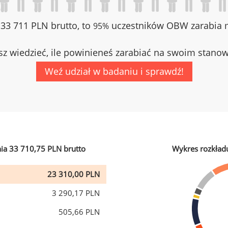
z 33 711 PLN brutto, to
uczestników OBW zarabia m
95%
z wiedzieć, ile powinieneś zarabiać na swoim stano
Weź udział w badaniu i sprawdź!
ia 33 710,75 PLN brutto
Wykres rozkład
23 310,00 PLN
3 290,17 PLN
505,66 PLN