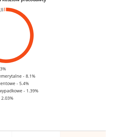
83%
emerytalne - 8.1%
rentowe - 5.4%
wypadkowe - 1.39%
- 2.03%