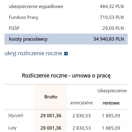
ubezpieczenie wypadkowe
484,32 PLN
Fundusz Pracy
710,53 PLN
FGŚP
29,00 PLN
koszty pracodawcy
34 940,83 PLN
ukryj rozliczenie roczne
Rozliczenie roczne - umowa o pracę
Ubezpieczenie
Brutto
emerytalne
rentowe
w
Styczeń
29 001,36
2 830,53
1 885,09
Luty
29 001,36
2 830,53
1 885,09