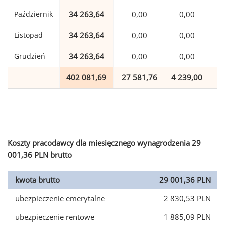
Październik
34 263,64
0,00
0,00
Listopad
34 263,64
0,00
0,00
Grudzień
34 263,64
0,00
0,00
402 081,69
27 581,76
4 239,00
9
Koszty pracodawcy dla miesięcznego wynagrodzenia 29
001,36 PLN brutto
kwota brutto
29 001,36 PLN
ubezpieczenie emerytalne
2 830,53 PLN
ubezpieczenie rentowe
1 885,09 PLN