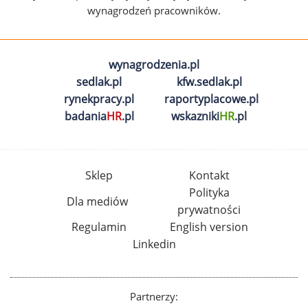
wynagrodzeń pracowników.
wynagrodzenia.pl
sedlak.pl
kfw.sedlak.pl
rynekpracy.pl
raportyplacowe.pl
badania
HR
.pl
wskazniki
HR
.pl
Sklep
Kontakt
Polityka
Dla mediów
prywatności
Regulamin
English version
Linkedin
Partnerzy: