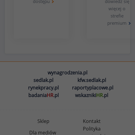
dostępu
dowiedz się
więcej o
strefie
premium
wynagrodzenia.pl
sedlak.pl
kfw.sedlak.pl
rynekpracy.pl
raportyplacowe.pl
badania
HR
.pl
wskazniki
HR
.pl
Sklep
Kontakt
Polityka
Dla mediów