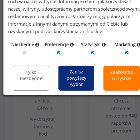
ruch w naszej witrynie. Informacje o tym, jak korzystasz z
Jak uzyskać dostęp do raportu?
naszej witryny, udostępniamy partnerom społecznościowym,
reklamowym i analitycznym. Partnerzy mogą połączyć te
informacje z innymi danymi otrzymanymi od Ciebie lub
uzyskanymi podczas korzystania z ich usług.
Niezbędne
Preferencje
Statystyki
Marketing
Opcja
Dla
Zapisz
Tylko
Zaakceptuj
bezpłatna
użytkowników
powyższy
niezbędne
wszystkie
premium
wybór
wypełnij
ankietę
Chcesz
OBW
otrzymać
dostęp do
840
wykorzystaj
raportów
darmowy
premium
kod