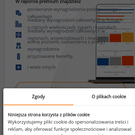
W raporcie premium znajdziesz
porównanie wynagrodzenia podstawowego i
całkowitego
mediany wynagrodzeń całkowitych w firmach
o różnych wielkościach, typach i kapitałach
mediany wynagrodzeń całkowitych w
regionach, województwach i miastach
ocenę poziomu zadowolenia z pracy i
wynagrodzenia
przyznawane benefity
i wiele innych
Zobacz raport demo
Zgody
O plikach cookie
Niniejsza strona korzysta z plików cookie
Wykorzystujemy pliki cookie do spersonalizowania treści i
reklam, aby oferować funkcje społecznościowe i analizować