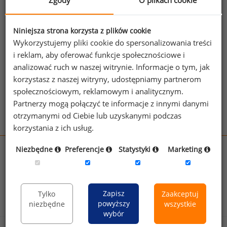
Zgody
O plikach cookie
Jeżeli posiadasz dostęp, do pełnego raportu
jednego z powyższych stanowisk możesz za
Niniejsza strona korzysta z plików cookie
jego pomocą sprawdzić raporty dla
Wykorzystujemy pliki cookie do spersonalizowania treści
pozostałych.
i reklam, aby oferować funkcje społecznościowe i
analizować ruch w naszej witrynie. Informacje o tym, jak
Wykorzystaj kod
korzystasz z naszej witryny, udostępniamy partnerom
społecznościowym, reklamowym i analitycznym.
Aby otrzymać darmowy kod dostępu weź udział
Partnerzy mogą połączyć te informacje z innymi danymi
w
Ogólnopolskim Badaniu Wynagrodzeń
.
otrzymanymi od Ciebie lub uzyskanymi podczas
korzystania z ich usług.
Niezbędne
Preferencje
Statystyki
Marketing
wynagrodzenia.pl
sedlak.pl
kfw.sedlak.pl
rynekpracy.pl
raportyplacowe.pl
badania
HR
.pl
wskazniki
HR
.pl
Zapisz
Tylko
Zaakceptuj
powyższy
niezbędne
wszystkie
wybór