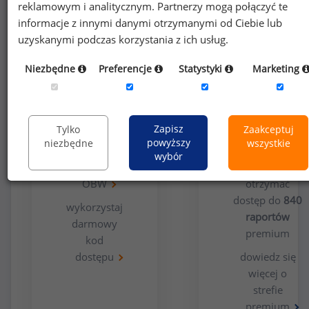
reklamowym i analitycznym. Partnerzy mogą połączyć te
informacje z innymi danymi otrzymanymi od Ciebie lub
uzyskanymi podczas korzystania z ich usług.
Niezbędne
Preferencje
Statystyki
Marketing
Opcja
Dla
bezpłatna
użytkowników
premium
Zapisz
Tylko
Zaakceptuj
powyższy
niezbędne
wszystkie
wypełnij
wybór
ankietę
Chcesz
OBW
otrzymać
dostęp do
840
wykorzystaj
raportów
darmowy
premium
kod
dostępu
dowiedz się
więcej o
strefie
premium