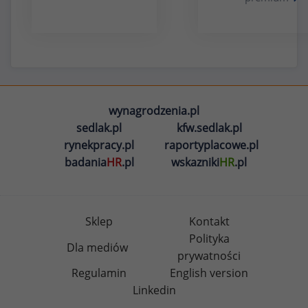
wynagrodzenia.pl
sedlak.pl
kfw.sedlak.pl
rynekpracy.pl
raportyplacowe.pl
badania
HR
.pl
wskazniki
HR
.pl
Sklep
Kontakt
Polityka
Dla mediów
prywatności
Regulamin
English version
Linkedin