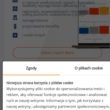
o różnych wielkościach, typach i kapitałach
mediany wynagrodzeń całkowitych w
regionach, województwach i miastach
ocenę poziomu zadowolenia z pracy i
wynagrodzenia
przyznawane benefity
i wiele innych
Zobacz raport demo
Zgody
O plikach cookie
Niniejsza strona korzysta z plików cookie
Wykorzystujemy pliki cookie do spersonalizowania treści i
Jak uzyskać dostęp do raportu?
reklam, aby oferować funkcje społecznościowe i analizować
ruch w naszej witrynie. Informacje o tym, jak korzystasz z
naszej witryny, udostępniamy partnerom społecznościowym,