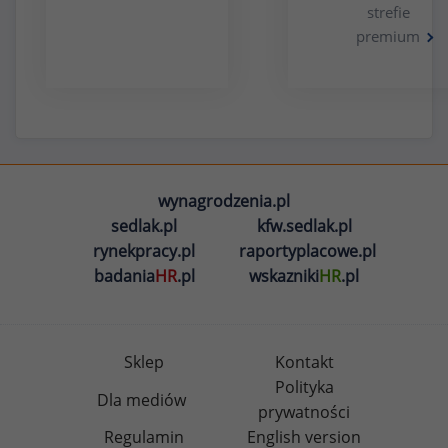
strefie
premium
wynagrodzenia.pl
sedlak.pl
kfw.sedlak.pl
rynekpracy.pl
raportyplacowe.pl
badania
HR
.pl
wskazniki
HR
.pl
Sklep
Kontakt
Polityka
Dla mediów
prywatności
Regulamin
English version