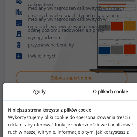
całkowitego
mediany wynagrodzeń całkowitych w firmach
o różnych wielkościach, typach i kapitałach
mediany wynagrodzeń całkowitych w
regionach, województwach i miastach
ocenę poziomu zadowolenia z pracy i
wynagrodzenia
przyznawane benefity
i wiele innych
Zobacz raport demo
Zgody
O plikach cookie
Niniejsza strona korzysta z plików cookie
Wykorzystujemy pliki cookie do spersonalizowania treści i
reklam, aby oferować funkcje społecznościowe i analizować
Jak uzyskać dostęp do raportu?
ruch w naszej witrynie. Informacje o tym, jak korzystasz z