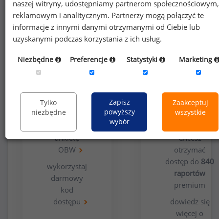
naszej witryny, udostępniamy partnerom społecznościowym,
reklamowym i analitycznym. Partnerzy mogą połączyć te
informacje z innymi danymi otrzymanymi od Ciebie lub
uzyskanymi podczas korzystania z ich usług.
Niezbędne
Preferencje
Statystyki
Marketing
Opcja
Dla
bezpłatna
użytkowników
Zapisz
Tylko
Zaakceptuj
premium
powyższy
niezbędne
wszystkie
wybór
wypełnij
ankietę
Chcesz
OBW
otrzymać
dostęp do
840
wykorzystaj
raportów
darmowy
premium
kod
dostępu
dowiedz się
więcej o