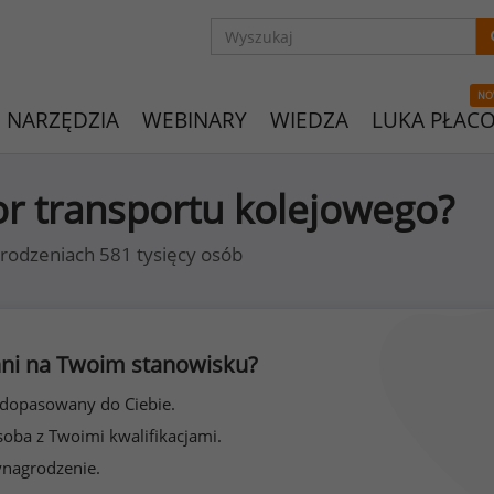
NO
NARZĘDZIA
WEBINARY
WIEDZA
LUKA PŁAC
or transportu kolejowego?
rodzeniach 581 tysięcy osób
 inni na Twoim stanowisku?
 dopasowany do Ciebie.
soba z Twoimi kwalifikacjami.
ynagrodzenie.