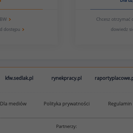
a
Dla u
 OBW
Chcesz otrzymać 
d dostępu
dowiedz si
kfw.sedlak.pl
rynekpracy.pl
raportyplacowe.p
Dla mediów
Polityka prywatności
Regulamin
Partnerzy: