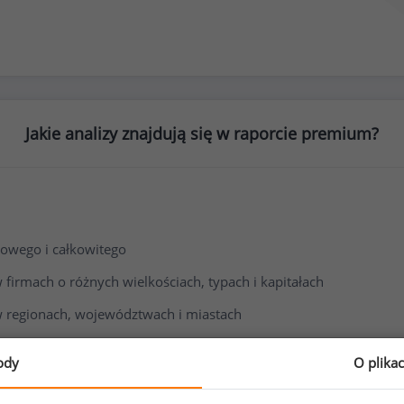
Jakie analizy znajdują się w raporcie premium?
owego i całkowitego
irmach o różnych wielkościach, typach i kapitałach
 regionach, województwach i miastach
i wynagrodzenia
ody
O plika