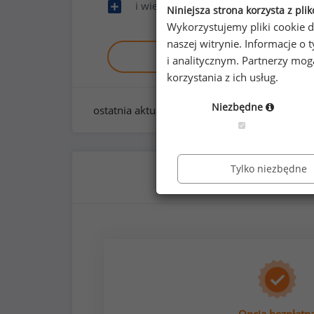
i wiele innych
Niniejsza strona korzysta z pli
Wykorzystujemy pliki cookie d
naszej witrynie. Informacje 
Zobacz raport demo
i analitycznym. Partnerzy mo
korzystania z ich usług.
Niezbędne
ostatnia aktualizacja:
styczeń 2026
Tylko niezbędne