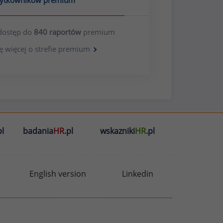
żytkowników premium
dostęp do
840 raportów
premium
ę więcej o strefie premium
l
badania
HR
.pl
wskazniki
HR
.pl
English version
Linkedin