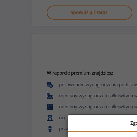
Sprawdź już teraz!
W raporcie premium znajdziesz
porównanie wynagrodzenia podstaw
mediany wynagrodzeń całkowitych w f
mediany wynagrodzeń całkowitych w
ocenę poziomu zadowolenia z pracy 
Zg
przyznawane benefity