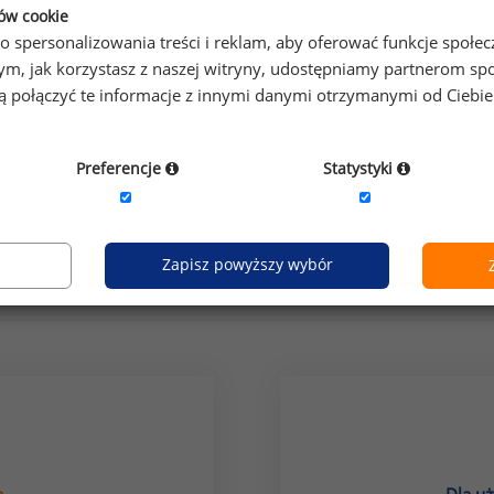
ków cookie
o spersonalizowania treści i reklam, aby oferować funkcje społe
o tym, jak korzystasz z naszej witryny, udostępniamy partnerom
gą połączyć te informacje z innymi danymi otrzymanymi od Ciebi
Preferencje
Statystyki
grupa stanowisk:
logistyka i transport
prób
Zapisz powyższy wybór
Jak uzyskać dostęp do raportu?