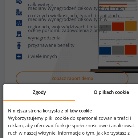
całkowitego
mediany wynagrodzeń całkowitych w firmach
o różnych wielkościach, typach i kapitałach
mediany wynagrodzeń całkowitych w
regionach, województwach i miastach
ocenę poziomu zadowolenia z pracy i
wynagrodzenia
przyznawane benefity
i wiele innych
Zobacz raport demo
Zgody
O plikach cookie
Niniejsza strona korzysta z plików cookie
Wykorzystujemy pliki cookie do spersonalizowania treści i
reklam, aby oferować funkcje społecznościowe i analizować
Jak uzyskać dostęp do raportu?
ruch w naszej witrynie. Informacje o tym, jak korzystasz z