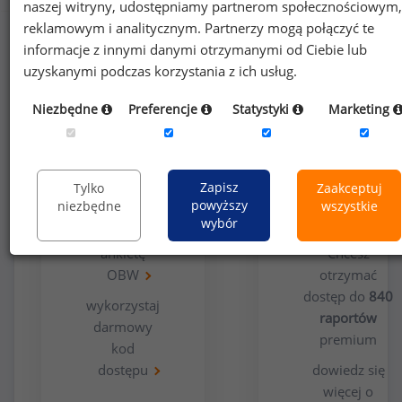
naszej witryny, udostępniamy partnerom społecznościowym,
reklamowym i analitycznym. Partnerzy mogą połączyć te
informacje z innymi danymi otrzymanymi od Ciebie lub
uzyskanymi podczas korzystania z ich usług.
Niezbędne
Preferencje
Statystyki
Marketing
Opcja
Dla
bezpłatna
użytkowników
Zapisz
Tylko
Zaakceptuj
premium
powyższy
niezbędne
wszystkie
wybór
wypełnij
ankietę
Chcesz
OBW
otrzymać
dostęp do
840
wykorzystaj
raportów
darmowy
premium
kod
dostępu
dowiedz się
więcej o