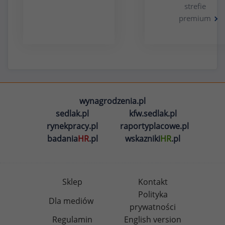
strefie
premium
wynagrodzenia.pl
sedlak.pl
kfw.sedlak.pl
rynekpracy.pl
raportyplacowe.pl
badania
HR
.pl
wskazniki
HR
.pl
Sklep
Kontakt
Polityka
Dla mediów
prywatności
Regulamin
English version