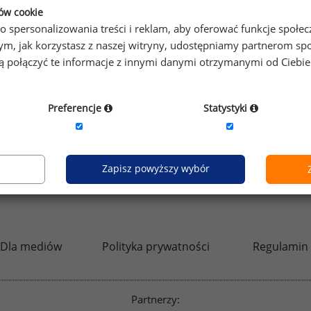
prawdzić raporty dla pozostałych.
ków cookie
o spersonalizowania treści i reklam, aby oferować funkcje społe
o tym, jak korzystasz z naszej witryny, udostępniamy partnerom
gą połączyć te informacje z innymi danymi otrzymanymi od Ciebi
by otrzymać darmowy kod dostępu weź udział w
Ogólnopol
Preferencje
Statystyki
Zapisz powyższy wybór
kfw.sedlak.pl
rynekpracy.pl
raportyplacowe.p
Dla mediów
Polityka prywatności
Regulamin
Partnerzy: