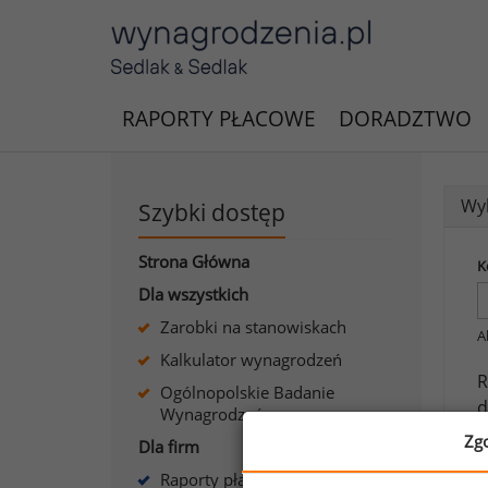
RAPORTY PŁACOWE
DORADZTWO
Wyk
Szybki dostęp
Strona Główna
K
Dla wszystkich
Zarobki na stanowiskach
A
Kalkulator wynagrodzeń
R
Ogólnopolskie Badanie
d
Wynagrodzeń
a
Zg
Dla firm
Raporty płacowe dla firm
J