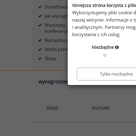
s
Niniejsza strona korzysta z pli
Doradztwo płacowe
Wykorzystujemy pliki cookie d
Jak wynagradzać?
naszej witrynie. Informacje 
Warsztaty, szkolenia,
i analitycznym. Partnerzy mo
konferencje
korzystania z ich usług.
A
Narzędzia płacowe
Niezbędne
Strefa premium
Sklep
Tylko niezbędne
wynagrodzenia.pl
sedlak.pl
Sklep
Kontakt