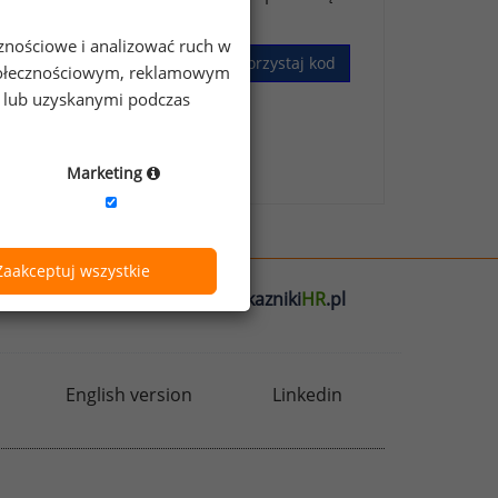
cznościowe i analizować ruch w
Wykorzystaj kod
 społecznościowym, reklamowym
e lub uzyskanymi podczas
skim Badaniu Wynagrodzeń
.
Marketing
Zaakceptuj wszystkie
l
badania
HR
.pl
wskazniki
HR
.pl
English version
Linkedin