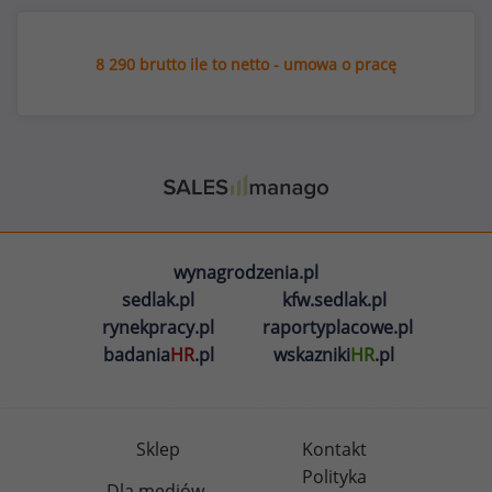
8 290 brutto ile to netto - umowa o pracę
wynagrodzenia.pl
sedlak.pl
kfw.sedlak.pl
rynekpracy.pl
raportyplacowe.pl
badania
HR
.pl
wskazniki
HR
.pl
Sklep
Kontakt
Polityka
Dla mediów