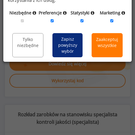
korzystania z ich usług.
Niezbędne
Preferencje
Statystyki
Marketing
Poszukujesz szczegółowych danych o
wynagrodzeniach
specjalistów kontroli
Zapisz
Tylko
Zaakceptuj
jakości
lub na innych stanowiskach?
powyższy
niezbędne
wszystkie
wybór
Dowiedz się więcej
Wykorzystaj kod
Rozkład zarobków na stanowisku specjalista
kontroli jakości (
specjalista
)