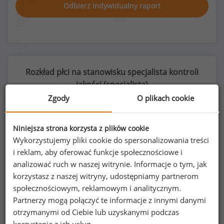
Odbierz indywidualny raport
Rozkład płci na stanowisku specjalista kontroli
jakości (
specjalista
)
Zgody
O plikach cookie
Niniejsza strona korzysta z plików cookie
61
%
39
%
Wykorzystujemy pliki cookie do spersonalizowania treści
i reklam, aby oferować funkcje społecznościowe i
analizować ruch w naszej witrynie. Informacje o tym, jak
korzystasz z naszej witryny, udostępniamy partnerom
społecznościowym, reklamowym i analitycznym.
Kobiety
Mężczyźni
Partnerzy mogą połączyć te informacje z innymi danymi
194
125
otrzymanymi od Ciebie lub uzyskanymi podczas