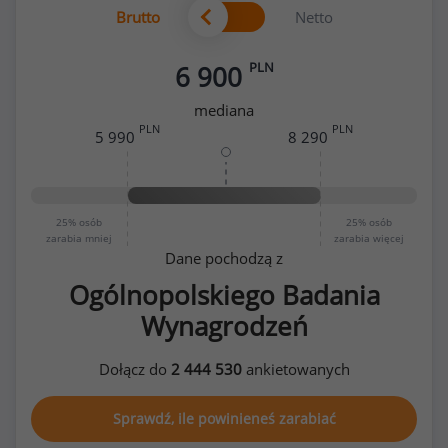
Brutto
Netto
PLN
6 900
mediana
PLN
PLN
5 990
8 290
25%
osób
25%
osób
zarabia mniej
zarabia więcej
Dane pochodzą z
Ogólnopolskiego Badania
Wynagrodzeń
Dołącz do
2 444 530
ankietowanych
Sprawdź, ile powinieneś zarabiać