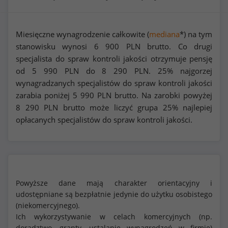
Miesięczne wynagrodzenie całkowite (
mediana
*) na tym
stanowisku wynosi
6 900
PLN brutto. Co drugi
specjalista do spraw kontroli jakości otrzymuje pensję
od
5 990
PLN do
8 290
PLN. 25% najgorzej
wynagradzanych specjalistów do spraw kontroli jakości
zarabia poniżej
5 990
PLN brutto. Na zarobki powyżej
8 290
PLN brutto może liczyć grupa 25% najlepiej
opłacanych specjalistów do spraw kontroli jakości.
Powyższe dane mają charakter orientacyjny i
udostępniane są bezpłatnie jedynie do użytku osobistego
(niekomercyjnego).
Ich wykorzystywanie w celach komercyjnych (np.
doradztwo, granty, ustalanie wynagrodzeń w firmie)