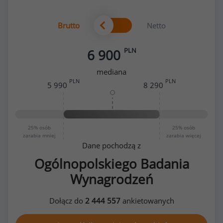
Brutto
Netto
PLN
6 900
mediana
PLN
PLN
5 990
8 290
25%
osób
25%
osób
zarabia mniej
zarabia więcej
Dane pochodzą z
Ogólnopolskiego Badania
Wynagrodzeń
Dołącz do
2 444 557
ankietowanych