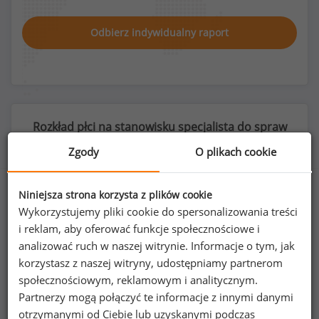
Odbierz indywidualny raport
Rozkład płci na stanowisku specjalista do spraw
kontroli jakości (
specjalista
)
Zgody
O plikach cookie
Niniejsza strona korzysta z plików cookie
Wykorzystujemy pliki cookie do spersonalizowania treści
61
%
39
%
i reklam, aby oferować funkcje społecznościowe i
analizować ruch w naszej witrynie. Informacje o tym, jak
korzystasz z naszej witryny, udostępniamy partnerom
społecznościowym, reklamowym i analitycznym.
Partnerzy mogą połączyć te informacje z innymi danymi
Kobiety
Mężczyźni
194
125
otrzymanymi od Ciebie lub uzyskanymi podczas