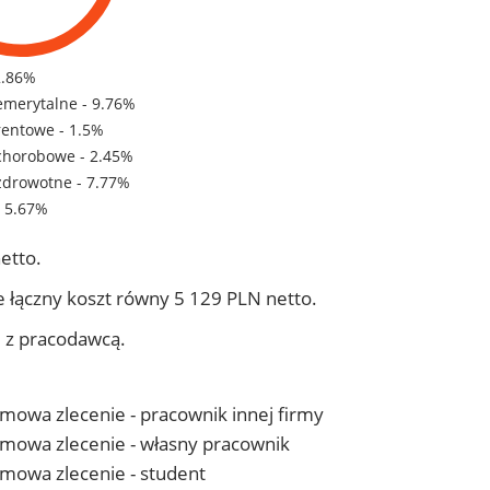
2.86%
emerytalne - 9.76%
rentowe - 1.5%
chorobowe - 2.45%
zdrowotne - 7.77%
- 5.67%
etto.
 łączny koszt równy 5 129 PLN netto.
j z pracodawcą.
 umowa zlecenie - pracownik innej firmy
- umowa zlecenie - własny pracownik
 umowa zlecenie - student