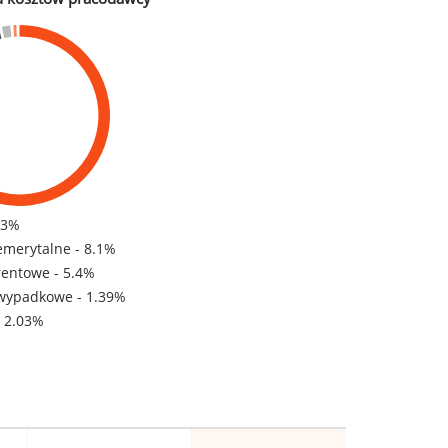
83%
emerytalne - 8.1%
rentowe - 5.4%
wypadkowe - 1.39%
- 2.03%