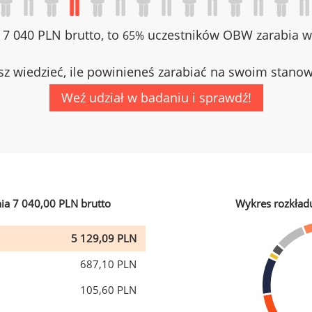
z 7 040 PLN brutto, to
uczestników OBW zarabia wi
65%
z wiedzieć, ile powinieneś zarabiać na swoim stano
Weź udział w badaniu i sprawdź!
ia 7 040,00 PLN brutto
Wykres rozkład
5 129,09 PLN
687,10 PLN
105,60 PLN