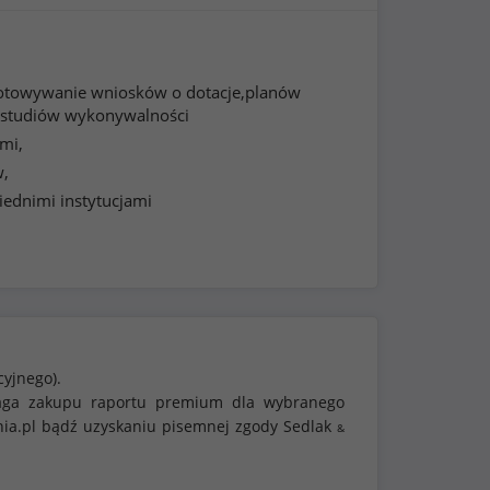
towywanie wniosków o dotacje,planów
 studiów wykonywalności
mi,
w,
ednimi instytucjami
cyjnego).
ymaga zakupu raportu premium dla wybranego
nia.pl bądź uzyskaniu pisemnej zgody Sedlak
&