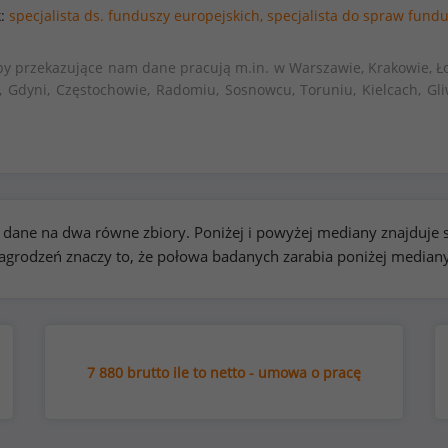
k:
specjalista ds. funduszy europejskich,
specjalista do spraw fundu
by przekazujące nam dane pracują m.in. w Warszawie, Krakowie, Ło
, Gdyni, Częstochowie, Radomiu, Sosnowcu, Toruniu, Kielcach, Gli
kie dane na dwa równe zbiory. Poniżej i powyżej mediany znajduj
rodzeń znaczy to, że połowa badanych zarabia poniżej median
7 880 brutto ile to netto - umowa o pracę