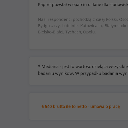
Raport powstał w oparciu o dane dla stanowis
Nasi respondenci pochodzą z całej Polski. Oso
Bydgoszczy, Lublinie, Katowicach, Białymstoku
Bielsko-Białej, Tychach, Opolu.
* Mediana - jest to wartość dzieląca wszyst
badaniu wyników. W przypadku badania wynag
6 540 brutto ile to netto - umowa o pracę