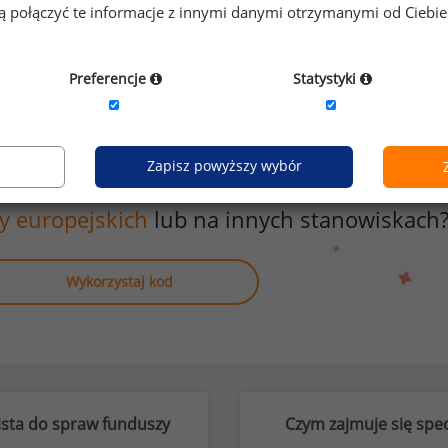
gą połączyć te informacje z innymi danymi otrzymanymi od Ciebi
Preferencje
Statystyki
Zapisz powyższy wybór
anych o wynagrodzeniach
y europejskich
lub na innych stanowiskach
Wykorzystaj kod
ista do spraw funduszy
Czym zajmuje się spec