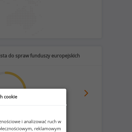
lista do spraw funduszy europejskich
70
%
ch cookie
zny czas pracy
cznościowe i analizować ruch w
 społecznościowym, reklamowym