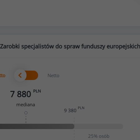
Zarobki specjalistów do spraw funduszy europejskic
tto
Netto
PLN
7 880
mediana
PLN
9 380
25%
osób