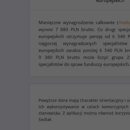
europejskich
Miesięczne wynagrodzenie całkowite (
medi
wynosi
7 880
PLN brutto. Co drugi specja
europejskich otrzymuje pensję od
6 540
P
najgorzej wynagradzanych specjalist
europejskich zarabia poniżej
6 540
PLN bru
9 380
PLN brutto może liczyć grupa 25
specjalistów do spraw funduszy europejskich.
Powyższe dane mają charakter orientacyjny i u
Ich wykorzystywanie w celach komercyjnych
stanowiska. Z aplikacji można również korzy
Sedlak