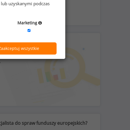
e lub uzyskanymi podczas
Marketing
Zaakceptuj wszystkie
?
jalista do spraw funduszy europejskich?