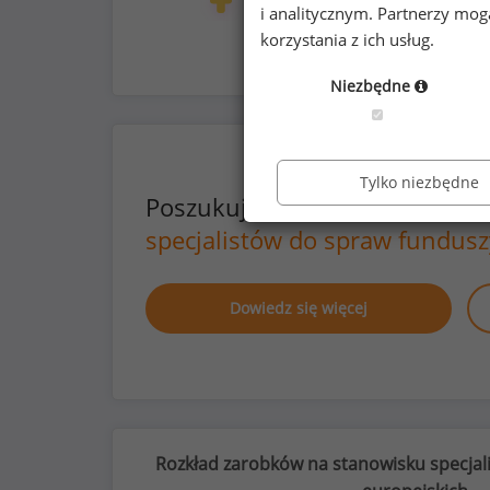
105
29
i analitycznym. Partnerzy mo
korzystania z ich usług.
Niezbędne
Tylko niezbędne
Poszukujesz szczegółowych d
specjalistów do spraw fundusz
Dowiedz się więcej
Rozkład zarobków na stanowisku specjal