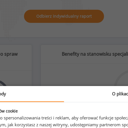
Odbierz indywidualny raport
 do spraw
Benefity na stanowisku specja
%
ody
O plika
ków cookie
elastyc
o spersonalizowania treści i reklam, aby oferować funkcje społe
zyźni
o tym, jak korzystasz z naszej witryny, udostępniamy partnerom