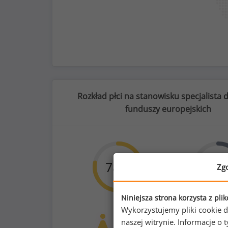
Rozkład płci na stanowisku specjalista
funduszy europejskich
82
%
78
%
22
Zg
Niniejsza strona korzysta z pli
możliwość pracy zdalnej
Wykorzystujemy pliki cookie d
Kobiety
Mężc
naszej witrynie. Informacje 