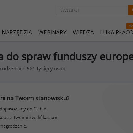
NO
NARZĘDZIA
WEBINARY
WIEDZA
LUKA PŁAC
sta do spraw funduszy europe
rodzeniach 581 tysięcy osób
 inni na Twoim stanowisku?
 dopasowany do Ciebie.
soba z Twoimi kwalifikacjami.
ynagrodzenie.