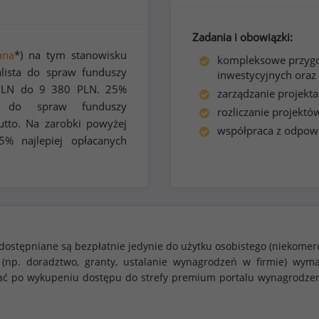
Zadania i obowiązki:
ana
*) na tym stanowisku
kompleksowe przygo
lista do spraw funduszy
inwestycyjnych oraz
LN do
9 380
PLN. 25%
zarządzanie projekta
ów do spraw funduszy
rozliczanie projektó
tto. Na zarobki powyżej
współpraca z odpowi
% najlepiej opłacanych
dostępniane są bezpłatnie jedynie do użytku osobistego (niekomer
 (np. doradztwo, granty, ustalanie wynagrodzeń w firmie) w
stać po wykupeniu dostępu do strefy premium portalu wynagrodze