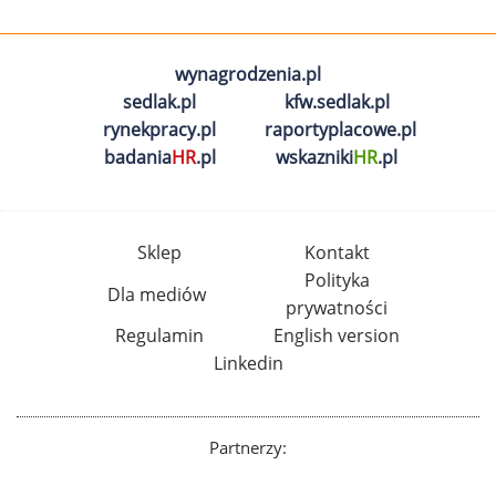
wynagrodzenia.pl
sedlak.pl
kfw.sedlak.pl
rynekpracy.pl
raportyplacowe.pl
badania
HR
.pl
wskazniki
HR
.pl
Sklep
Kontakt
Polityka
Dla mediów
prywatności
Regulamin
English version
Linkedin
Partnerzy: