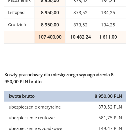
Październik
8 950,00
873,52
134,25
Listopad
8 950,00
873,52
134,25
Grudzień
8 950,00
873,52
134,25
107 400,00
10 482,24
1 611,00
2
Koszty pracodawcy dla miesięcznego wynagrodzenia 8
950,00 PLN brutto
kwota brutto
8 950,00 PLN
ubezpieczenie emerytalne
873,52 PLN
ubezpieczenie rentowe
581,75 PLN
ubezpieczenie wypadkowe
149,47 PLN