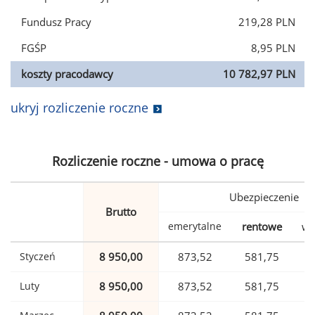
Fundusz Pracy
219,28 PLN
FGŚP
8,95 PLN
koszty pracodawcy
10 782,97 PLN
ukryj rozliczenie roczne
Rozliczenie roczne - umowa o pracę
Ubezpieczenie
Brutto
emerytalne
rentowe
wy
Styczeń
8 950,00
873,52
581,75
Luty
8 950,00
873,52
581,75