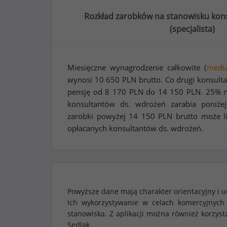
Rozkład zarobków na stanowisku kons
(
specjalista
)
Miesięczne wynagrodzenie całkowite (
medi
wynosi
10 650
PLN brutto. Co drugi konsult
pensję od
8 170
PLN do
14 150
PLN. 25% n
konsultantów ds. wdrożeń zarabia poniż
zarobki powyżej
14 150
PLN brutto może li
opłacanych konsultantów ds. wdrożeń.
Powyższe dane mają charakter orientacyjny i u
Ich wykorzystywanie w celach komercyjnych
stanowiska. Z aplikacji można również korzy
Sedlak