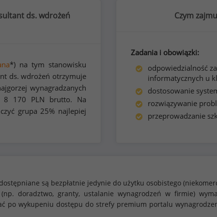
ultant ds. wdrożeń
Czym zajmuj
Zadania i obowiązki:
ana
*) na tym stanowisku
odpowiedzialność za
ant ds. wdrożeń otrzymuje
informatycznych u kl
ajgorzej wynagradzanych
dostosowanie syste
ej
8 170
PLN brutto. Na
rozwiązywanie prob
czyć grupa 25% najlepiej
przeprowadzanie sz
dostępniane są bezpłatnie jedynie do użytku osobistego (niekomer
 (np. doradztwo, granty, ustalanie wynagrodzeń w firmie) w
stać po wykupeniu dostępu do strefy premium portalu wynagrodze