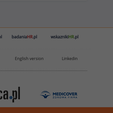
l
badania
HR
.pl
wskazniki
HR
.pl
English version
Linkedin