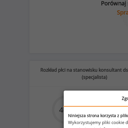
Porównaj 
Spra
Rozkład płci na stanowisku konsultant d
(
specjalista
)
Zg
75
%
46
%
54
Niniejsza strona korzysta z pli
Wykorzystujemy pliki cookie d