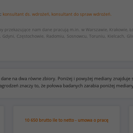
k:
konsultant ds. wdrożeń,
konsultant do spraw wdrożeń.
by przekazujące nam dane pracują m.in. w Warszawie, Krakowie, Ło
, Gdyni, Częstochowie, Radomiu, Sosnowcu, Toruniu, Kielcach, Gli
kie dane na dwa równe zbiory. Poniżej i powyżej mediany znajduj
rodzeń znaczy to, że połowa badanych zarabia poniżej median
10 650 brutto ile to netto - umowa o pracę