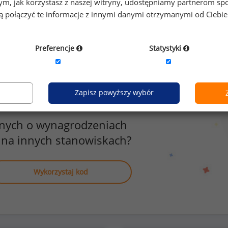
o tym, jak korzystasz z naszej witryny, udostępniamy partnerom
prywatna opieka 
gą połączyć te informacje z innymi danymi otrzymanymi od Ciebi
zyźni
8
Preferencje
Statystyki
Zapisz powyższy wybór
anych o wynagrodzeniach
 na innych stanowiskach?
Wykorzystaj kod