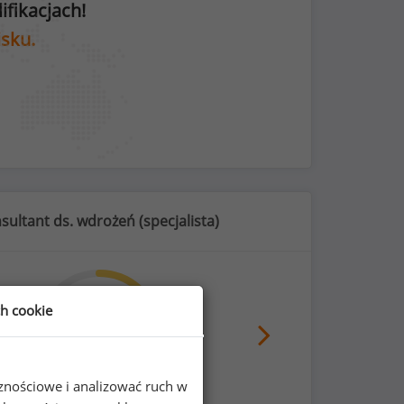
fikacjach!
isku.
sultant ds. wdrożeń (
specjalista
)
ch cookie
68
%
cznościowe i analizować ruch w