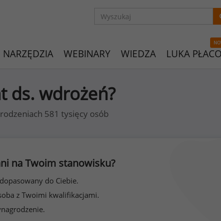
NO
NARZĘDZIA
WEBINARY
WIEDZA
LUKA PŁAC
nt ds. wdrożeń?
rodzeniach 581 tysięcy osób
 inni na Twoim stanowisku?
 dopasowany do Ciebie.
soba z Twoimi kwalifikacjami.
ynagrodzenie.