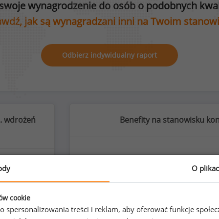
swoje wynagrodzenie do osób o podobnych kwali
wdź, jak są wynagradzani inni na Twoim stanow
Odbierz indywidualny raport
s. wdrożeń
Benefity na stanowisku kon
ody
O plika
%
ków cookie
o spersonalizowania treści i reklam, aby oferować funkcje społe