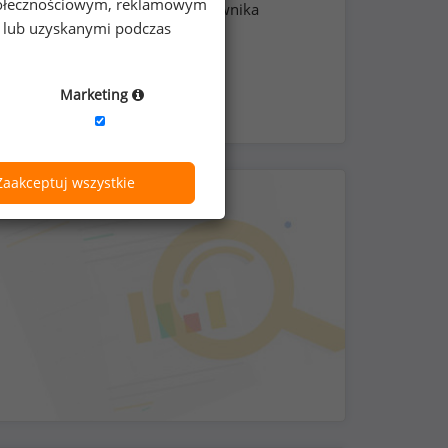
 społecznościowym, reklamowym
medyczna dla pracownika
e lub uzyskanymi podczas
Marketing
Zaakceptuj wszystkie