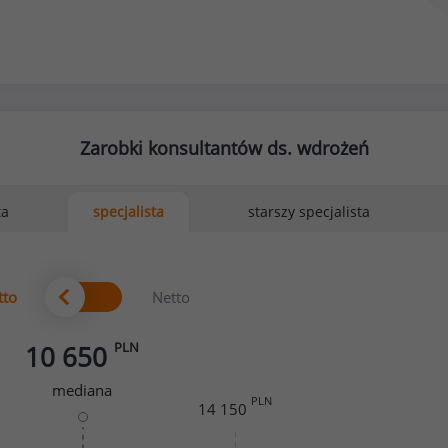
Zarobki konsultantów ds. wdrożeń
ta
starszy specjalista
specjalista
tto
Netto
PLN
10 650
mediana
PLN
14 150