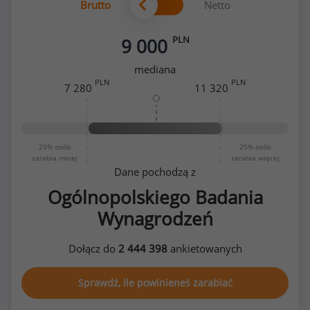
Brutto
Netto
PLN
9 000
mediana
PLN
PLN
7 280
11 320
25%
osób
25%
osób
zarabia mniej
zarabia więcej
Dane pochodzą z
Ogólnopolskiego Badania
Wynagrodzeń
Dołącz do
2 444 398
ankietowanych
Sprawdź, ile powinieneś zarabiać