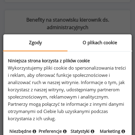
Benefity na stanowisku kierownik ds.
administracyjnych
Zgody
O plikach cookie
39
%
Niniejsza strona korzysta z plików cookie
Wykorzystujemy pliki cookie do spersonalizowania treści
i reklam, aby oferować funkcje społecznościowe i
analizować ruch w naszej witrynie. Informacje o tym, jak
korzystasz z naszej witryny, udostępniamy partnerom
możliwość pracy zdalnej
społecznościowym, reklamowym i analitycznym.
Partnerzy mogą połączyć te informacje z innymi danymi
otrzymanymi od Ciebie lub uzyskanymi podczas
korzystania z ich usług.
Niezbędne
Preferencje
Statystyki
Marketing
Poszukujesz szczegółowych danych o