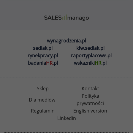
wynagrodzenia.pl
sedlak.pl
kfw.sedlak.pl
rynekpracy.pl
raportyplacowe.pl
badania
HR
.pl
wskazniki
HR
.pl
Sklep
Kontakt
Polityka
Dla mediów
prywatności
Regulamin
English version
Linkedin