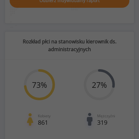
Odbierz indywidualny raport
Rozkład płci na stanowisku kierownik ds.
administracyjnych
73
%
27
%
Kobiety
Mężczyźni
861
319