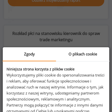
Odbierz indywidualny raport
Rozkład płci na stanowisku kierownik do spraw
trade marketingu
Zgody
O plikach cookie
73
%
27
%
Niniejsza strona korzysta z plików cookie
Wykorzystujemy pliki cookie do spersonalizowania treści
i reklam, aby oferować funkcje społecznościowe i
analizować ruch w naszej witrynie. Informacje o tym, jak
korzystasz z naszej witryny, udostępniamy partnerom
Kobiety
Mężczyźni
72
26
społecznościowym, reklamowym i analitycznym.
Partnerzy mogą połączyć te informacje z innymi danymi
otrzymanymi od Ciebie lub uzyskanymi podczas