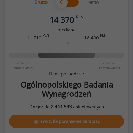
Brutto
Netto
PLN
14 370
mediana
PLN
PLN
11 710
18 400
25%
osób
25%
osób
zarabia mniej
zarabia więcej
Dane pochodzą z
Ogólnopolskiego Badania
Wynagrodzeń
Dołącz do
2 444 533
ankietowanych
Sprawdź, ile powinieneś zarabiać