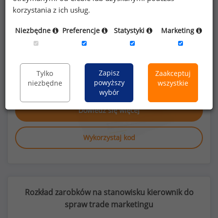
korzystania z ich usług.
Niezbędne
Preferencje
Statystyki
Marketing
Poszukujesz szczegółowych danych o
wynagrodzeniach
kierowników do spraw
trade marketingu
lub na innych
Zapisz
Tylko
Zaakceptuj
stanowiskach?
powyższy
niezbędne
wszystkie
wybór
Dowiedz się więcej
Wykorzystaj kod
Rozkład zarobków na stanowisku kierownik do
spraw trade marketingu