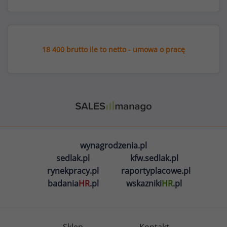
18 400 brutto ile to netto - umowa o pracę
wynagrodzenia.pl
sedlak.pl
kfw.sedlak.pl
rynekpracy.pl
raportyplacowe.pl
badania
HR
.pl
wskazniki
HR
.pl