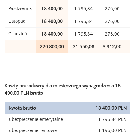
Październik
18 400,00
1 795,84
276,00
Listopad
18 400,00
1 795,84
276,00
Grudzień
18 400,00
1 795,84
276,00
220 800,00
21 550,08
3 312,00
5
Koszty pracodawcy dla miesięcznego wynagrodzenia 18
400,00 PLN brutto
kwota brutto
18 400,00 PLN
ubezpieczenie emerytalne
1 795,84 PLN
ubezpieczenie rentowe
1 196,00 PLN