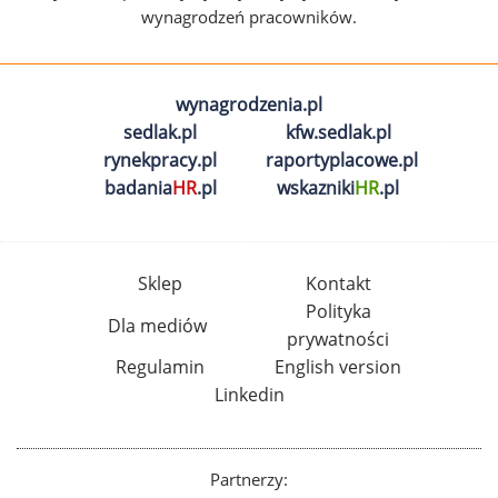
wynagrodzeń pracowników.
wynagrodzenia.pl
sedlak.pl
kfw.sedlak.pl
rynekpracy.pl
raportyplacowe.pl
badania
HR
.pl
wskazniki
HR
.pl
Sklep
Kontakt
Polityka
Dla mediów
prywatności
Regulamin
English version
Linkedin
Partnerzy: