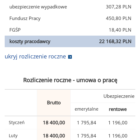
ubezpieczenie wypadkowe
307,28 PLN
Fundusz Pracy
450,80 PLN
FGŚP
18,40 PLN
koszty pracodawcy
22 168,32 PLN
ukryj rozliczenie roczne
Rozliczenie roczne - umowa o pracę
Ubezpieczenie
Brutto
emerytalne
rentowe
w
Styczeń
18 400,00
1 795,84
1 196,00
Luty
18 400,00
1 795,84
1 196,00