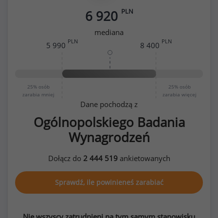
PLN
6 920
mediana
PLN
PLN
5 990
8 400
25%
osób
25%
osób
zarabia mniej
zarabia więcej
Dane pochodzą z
Ogólnopolskiego Badania
Wynagrodzeń
Dołącz do
2 444 519
ankietowanych
Sprawdź, ile powinieneś zarabiać
Nie wszyscy zatrudnieni na tym samym stanowisku