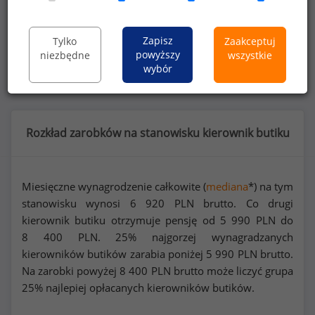
Dowiedz się więcej
Zapisz
Tylko
Zaakceptuj
Wykorzystaj kod
powyższy
niezbędne
wszystkie
wybór
Rozkład zarobków na stanowisku kierownik butiku
Miesięczne wynagrodzenie całkowite (
mediana
*) na tym
stanowisku wynosi
6 920
PLN brutto. Co drugi
kierownik butiku otrzymuje pensję od
5 990
PLN do
8 400
PLN. 25% najgorzej wynagradzanych
kierowników butików zarabia poniżej
5 990
PLN brutto.
Na zarobki powyżej
8 400
PLN brutto może liczyć grupa
25% najlepiej opłacanych kierowników butików.