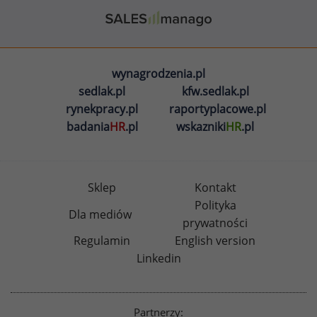
wynagrodzenia.pl
sedlak.pl
kfw.sedlak.pl
rynekpracy.pl
raportyplacowe.pl
badania
HR
.pl
wskazniki
HR
.pl
Sklep
Kontakt
Polityka
Dla mediów
prywatności
Regulamin
English version
Linkedin
Partnerzy: