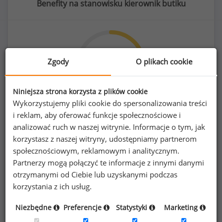
Benefity na stanowisku kierownik butiku
42
%
Zgody
O plikach cookie
Niniejsza strona korzysta z plików cookie
Wykorzystujemy pliki cookie do spersonalizowania treści
prywatna opieka medyczna dla pracownika
i reklam, aby oferować funkcje społecznościowe i
analizować ruch w naszej witrynie. Informacje o tym, jak
korzystasz z naszej witryny, udostępniamy partnerom
społecznościowym, reklamowym i analitycznym.
Partnerzy mogą połączyć te informacje z innymi danymi
otrzymanymi od Ciebie lub uzyskanymi podczas
Poszukujesz szczegółowych danych o
korzystania z ich usług.
wynagrodzeniach
kierowników butików
lub
na innych stanowiskach?
Niezbędne
Preferencje
Statystyki
Marketing