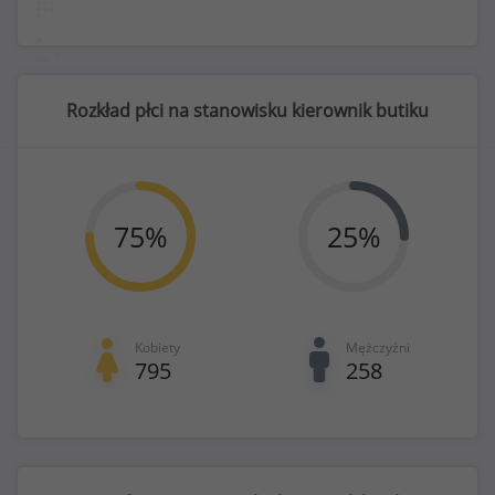
Rozkład płci na stanowisku kierownik butiku
75
%
25
%
Kobiety
Mężczyźni
795
258