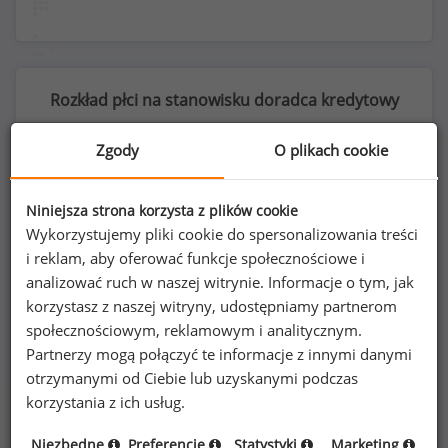
Rozkład płci na stanowisku doradca kredytowy
Zgody
O plikach cookie
74
%
26
%
Niniejsza strona korzysta z plików cookie
Wykorzystujemy pliki cookie do spersonalizowania treści
i reklam, aby oferować funkcje społecznościowe i
analizować ruch w naszej witrynie. Informacje o tym, jak
korzystasz z naszej witryny, udostępniamy partnerom
Kobiety
Mężczyźni
społecznościowym, reklamowym i analitycznym.
87
30
Partnerzy mogą połączyć te informacje z innymi danymi
otrzymanymi od Ciebie lub uzyskanymi podczas
korzystania z ich usług.
Niezbędne
Preferencje
Statystyki
Marketing