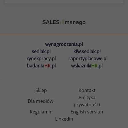
wynagrodzenia.pl
sedlak.pl
kfw.sedlak.pl
rynekpracy.pl
raportyplacowe.pl
badania
HR
.pl
wskazniki
HR
.pl
Sklep
Kontakt
Polityka
Dla mediów
prywatności
Regulamin
English version
Linkedin