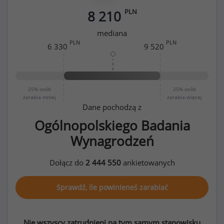
PLN
8 210
mediana
PLN
PLN
6 330
9 520
25%
osób
25%
osób
zarabia mniej
zarabia więcej
Dane pochodzą z
Ogólnopolskiego Badania
Wynagrodzeń
Dołącz do
2 444 550
ankietowanych
Sprawdź, ile powinieneś zarabiać
Nie wszyscy zatrudnieni na tym samym stanowisku