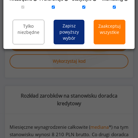
Poszukujesz szczegółowych danych o
wynagrodzeniach
doradców kredytowych
lub
na innych stanowiskach?
Zapisz
Tylko
Zaakceptuj
powyższy
niezbędne
wszystkie
wybór
Dowiedz się więcej
Wykorzystaj kod
Rozkład zarobków na stanowisku doradca
kredytowy
Miesięczne wynagrodzenie całkowite (
mediana
*) na tym
stanowisku wynosi
8 210
PLN brutto. Co drugi doradca