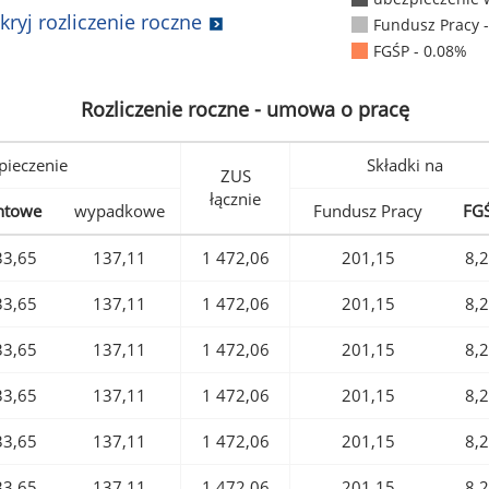
kryj rozliczenie roczne
Fundusz Pracy 
FGŚP - 0.08%
Rozliczenie roczne - umowa o pracę
pieczenie
Składki na
ZUS
łącznie
ntowe
wypadkowe
Fundusz Pracy
FG
33,65
137,11
1 472,06
201,15
8,
33,65
137,11
1 472,06
201,15
8,
33,65
137,11
1 472,06
201,15
8,
33,65
137,11
1 472,06
201,15
8,
33,65
137,11
1 472,06
201,15
8,
33,65
137,11
1 472,06
201,15
8,