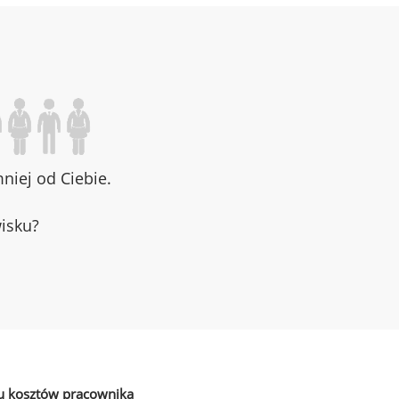
iej od Ciebie.
wisku?
u kosztów pracownika