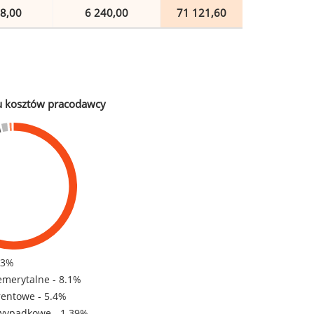
8,00
6 240,00
71 121,60
u kosztów pracodawcy
83%
emerytalne - 8.1%
rentowe - 5.4%
wypadkowe - 1.39%