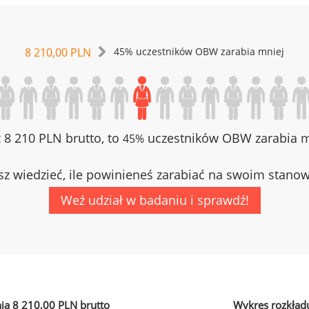
8 210,00 PLN
45% uczestników OBW zarabia mniej
z 8 210 PLN brutto, to
uczestników OBW zarabia mn
45%
z wiedzieć, ile powinieneś zarabiać na swoim stano
Weź udział w badaniu i sprawdź!
ia 8 210,00 PLN brutto
Wykres rozkład