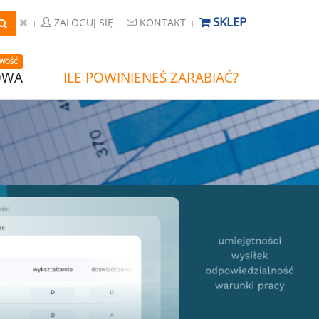
SKLEP
ZALOGUJ SIĘ
KONTAKT
WOŚĆ
OWA
ILE POWINIENEŚ ZARABIAĆ?