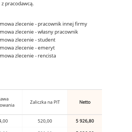
j z pracodawcą.
 umowa zlecenie - pracownik innej firmy
- umowa zlecenie - własny pracownik
 umowa zlecenie - student
- umowa zlecenie - emeryt
 umowa zlecenie - rencista
tawa
Zaliczka na PIT
Netto
owania
4,00
520,00
5 926,80