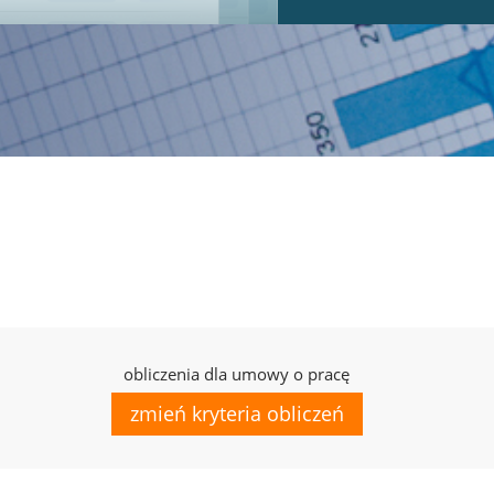
obliczenia dla umowy o pracę
zmień kryteria obliczeń