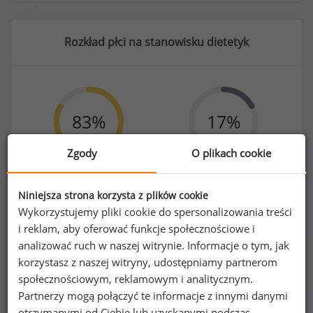
Rozkład płci na stanowisku dietetyk
83
%
17
%
Zgody
O plikach cookie
Kobiety
Mężczyźni
Niniejsza strona korzysta z plików cookie
67
14
Wykorzystujemy pliki cookie do spersonalizowania treści
i reklam, aby oferować funkcje społecznościowe i
analizować ruch w naszej witrynie. Informacje o tym, jak
korzystasz z naszej witryny, udostępniamy partnerom
społecznościowym, reklamowym i analitycznym.
Partnerzy mogą połączyć te informacje z innymi danymi
Poszukujesz szczegółowych danych o
otrzymanymi od Ciebie lub uzyskanymi podczas