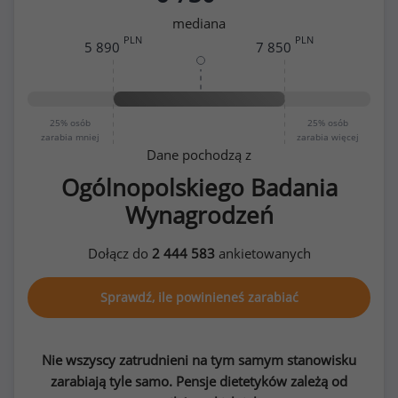
mediana
PLN
PLN
5 890
7 850
25%
osób
25%
osób
zarabia mniej
zarabia więcej
Dane pochodzą z
Ogólnopolskiego Badania
Wynagrodzeń
Dołącz do
2 444 583
ankietowanych
Sprawdź, ile powinieneś zarabiać
Nie wszyscy zatrudnieni na tym samym stanowisku
zarabiają tyle samo. Pensje dietetyków zależą od