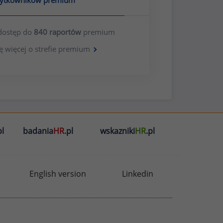
żytkowników premium
dostęp do
840 raportów
premium
ę więcej o strefie premium
l
badania
HR
.pl
wskazniki
HR
.pl
English version
Linkedin