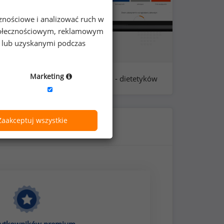
cznościowe i analizować ruch w
 społecznościowym, reklamowym
e lub uzyskanymi podczas
Marketing
y
próba: 81 - dietetyków
Zaakceptuj wszystkie