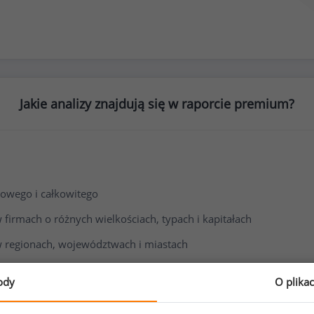
Jakie analizy znajdują się w raporcie premium?
owego i całkowitego
irmach o różnych wielkościach, typach i kapitałach
 regionach, województwach i miastach
i wynagrodzenia
ody
O plika