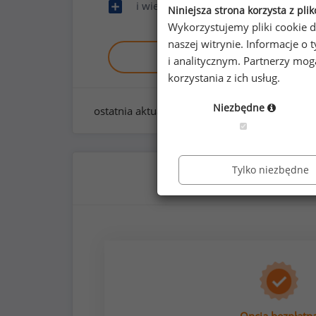
i wiele innych
Niniejsza strona korzysta z pli
Wykorzystujemy pliki cookie d
naszej witrynie. Informacje 
Zobacz raport demo
i analitycznym. Partnerzy mo
korzystania z ich usług.
Niezbędne
ostatnia aktualizacja:
styczeń 2026
Tylko niezbędne