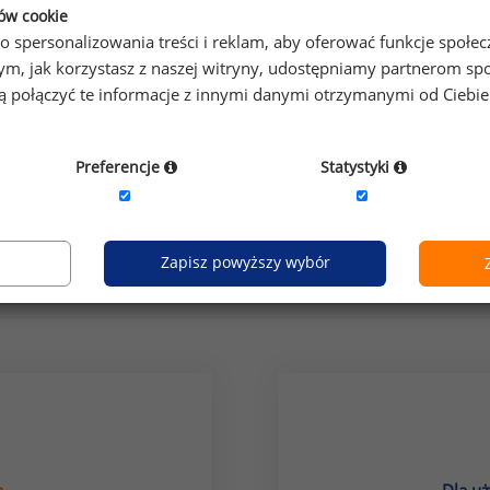
ków cookie
o spersonalizowania treści i reklam, aby oferować funkcje społe
o tym, jak korzystasz z naszej witryny, udostępniamy partnerom
gą połączyć te informacje z innymi danymi otrzymanymi od Ciebi
Preferencje
Statystyki
grupa stanowisk:
służba zdrowia: personel pomocnicz
Zapisz powyższy wybór
Jak uzyskać dostęp do raportu?