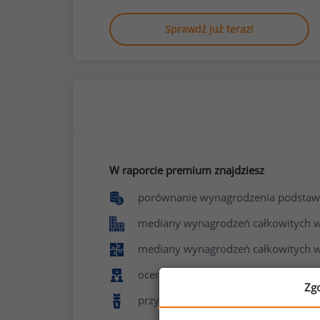
Sprawdź już teraz!
W raporcie premium znajdziesz
porównanie wynagrodzenia podstaw
mediany wynagrodzeń całkowitych w f
mediany wynagrodzeń całkowitych w
ocenę poziomu zadowolenia z pracy 
Zg
przyznawane benefity