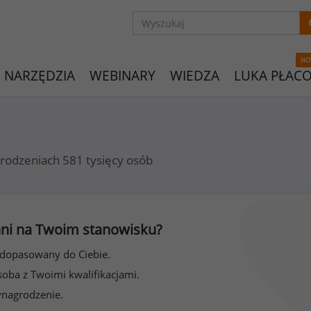
NO
NARZĘDZIA
WEBINARY
WIEDZA
LUKA PŁAC
rodzeniach 581 tysięcy osób
 inni na Twoim stanowisku?
 dopasowany do Ciebie.
soba z Twoimi kwalifikacjami.
ynagrodzenie.