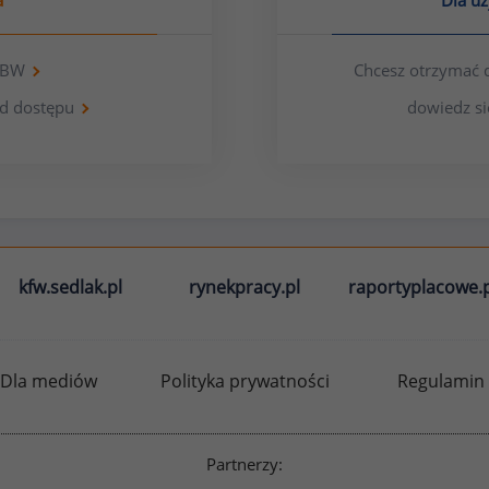
a
Dla u
 OBW
Chcesz otrzymać 
d dostępu
dowiedz si
kfw.sedlak.pl
rynekpracy.pl
raportyplacowe.p
Dla mediów
Polityka prywatności
Regulamin
Partnerzy: