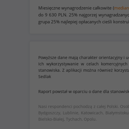
Miesięczne wynagrodzenie całkowite (
median
do
9 630
PLN. 25% najgorzej wynagradzanych
grupa 25% najlepiej opłacanych cieśli konstru
Powyższe dane mają charakter orientacyjny i u
Ich wykorzystywanie w celach komercyjnych
stanowiska. Z aplikacji można również korzy
Sedlak
Raport powstał w oparciu o dane dla stanowis
Nasi respondenci pochodzą z całej Polski. Oso
Bydgoszczy, Lublinie, Katowicach, Białymstoku
Bielsko-Białej, Tychach, Opolu.