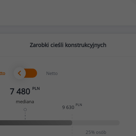
Zarobki cieśli konstrukcyjnych
tto
Netto
PLN
7 480
mediana
PLN
9 630
25%
osób