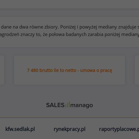
kie dane na dwa równe zbiory. Poniżej i powyżej mediany znajduj
rodzeń znaczy to, że połowa badanych zarabia poniżej median
7 480 brutto ile to netto - umowa o pracę
kfw.sedlak.pl
rynekpracy.pl
raportyplacowe.p