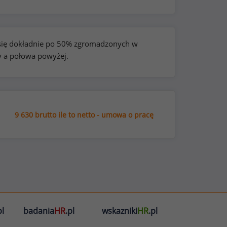
e się dokładnie po 50% zgromadzonych w
y a połowa powyżej.
9 630 brutto ile to netto - umowa o pracę
l
badania
HR
.pl
wskazniki
HR
.pl