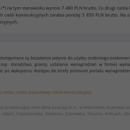
a
*) na tym stanowisku wynosi
7 480
PLN brutto. Co drugi cieśla
 cieśli konstrukcyjnych zarabia poniżej
5 850
PLN brutto. Na z
kcyjnych.
dostępniane są bezpłatnie jedynie do użytku osobistego (niekomer
 (np. doradztwo, granty, ustalanie wynagrodzeń w firmie) w
stać po wykupeniu dostępu do strefy premium portalu wynagrodze
k:
cieśla,
cieśla szalunkowy,
cieśla konstrukcyjny.
by przekazujące nam dane pracują m.in. w Warszawie, Krakowie, Ło
, Gdyni, Częstochowie, Radomiu, Sosnowcu, Toruniu, Kielcach, Gli