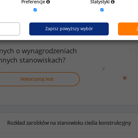
Preferencje
Statystyki
Zapisz powyższy wybór
anych o wynagrodzeniach
innych stanowiskach?
Wykorzystaj kod
Rozkład zarobków na stanowisku cieśla konstrukcyjny