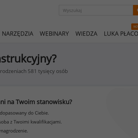
NO
NARZĘDZIA
WEBINARY
WIEDZA
LUKA PŁAC
nstrukcyjny?
rodzeniach 581 tysięcy osób
 inni na Twoim stanowisku?
 dopasowany do Ciebie.
soba z Twoimi kwalifikacjami.
ynagrodzenie.