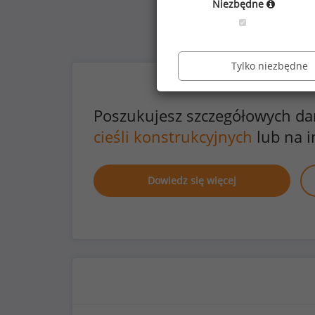
Niezbędne
Tylko niezbędne
Poszukujesz szczegółowych d
cieśli konstrukcyjnych
lub na 
Dowiedz się więcej