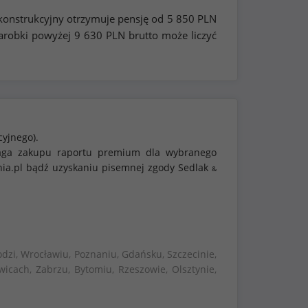
 konstrukcyjny otrzymuje pensję od
5 850
PLN
arobki powyżej
9 630
PLN brutto może liczyć
cyjnego).
ymaga zakupu raportu premium dla wybranego
nia.pl bądź uzyskaniu pisemnej zgody Sedlak
&
dzi, Wrocławiu, Poznaniu, Gdańsku, Szczecinie,
wicach, Zabrzu, Bytomiu, Rzeszowie, Olsztynie,