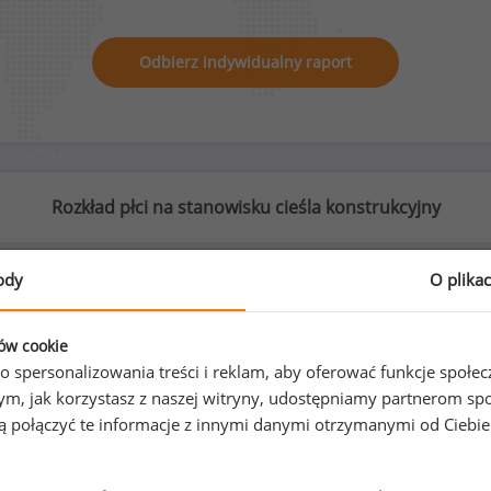
Odbierz indywidualny raport
Rozkład płci na stanowisku cieśla konstrukcyjny
ody
O plika
2
%
98
%
ków cookie
o spersonalizowania treści i reklam, aby oferować funkcje społe
o tym, jak korzystasz z naszej witryny, udostępniamy partnerom
gą połączyć te informacje z innymi danymi otrzymanymi od Ciebi
Kobiety
Mężczyźni
1
51