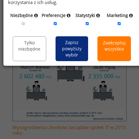
korzystania z ich usług.
Niezbędne
Preferencje
Statystyki
Marketing
Zapisz
Tylko
Zaakceptuj
powyższy
niezbędne
wszystkie
wybór
Wynagrodzenia członków zarządów spółek IT w 2015
roku