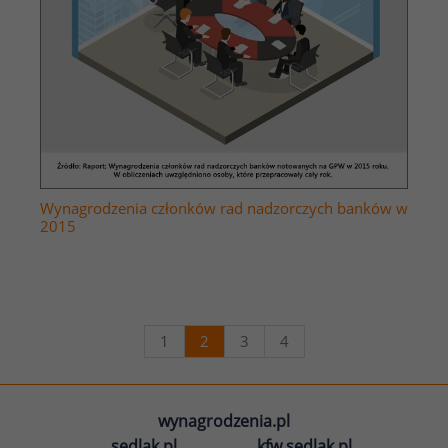
Wynagrodzenia członków rad nadzorczych banków w
2015
1
2
3
4
wynagrodzenia.pl
sedlak.pl
kfw.sedlak.pl