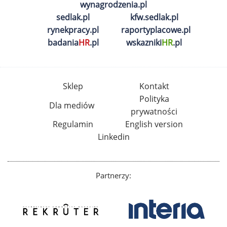
wynagrodzenia.pl
sedlak.pl
kfw.sedlak.pl
rynekpracy.pl
raportyplacowe.pl
badania
HR
.pl
wskazniki
HR
.pl
Sklep
Kontakt
Polityka
Dla mediów
prywatności
Regulamin
English version
Linkedin
Partnerzy: