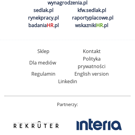
wynagrodzenia.pl
sedlak.pl
kfw.sedlak.pl
rynekpracy.pl
raportyplacowe.pl
badania
HR
.pl
wskazniki
HR
.pl
Sklep
Kontakt
Polityka
Dla mediów
prywatności
Regulamin
English version
Linkedin
Partnerzy: