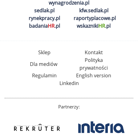
wynagrodzenia.pl
sedlak.pl
kfw.sedlak.pl
rynekpracy.pl
raportyplacowe.pl
badania
HR
.pl
wskazniki
HR
.pl
Sklep
Kontakt
Polityka
Dla mediów
prywatności
Regulamin
English version
Linkedin
Partnerzy: