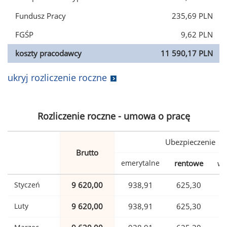
Fundusz Pracy
235,69 PLN
FGŚP
9,62 PLN
koszty pracodawcy
11 590,17 PLN
ukryj rozliczenie roczne
Rozliczenie roczne - umowa o pracę
Ubezpieczenie
Brutto
emerytalne
rentowe
wy
Styczeń
9 620,00
938,91
625,30
Luty
9 620,00
938,91
625,30