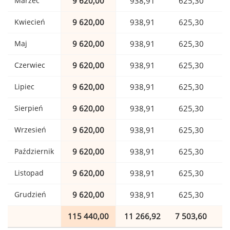
Marzec
9 620,00
938,91
625,30
Kwiecień
9 620,00
938,91
625,30
Maj
9 620,00
938,91
625,30
Czerwiec
9 620,00
938,91
625,30
Lipiec
9 620,00
938,91
625,30
Sierpień
9 620,00
938,91
625,30
Wrzesień
9 620,00
938,91
625,30
Październik
9 620,00
938,91
625,30
Listopad
9 620,00
938,91
625,30
Grudzień
9 620,00
938,91
625,30
115 440,00
11 266,92
7 503,60
1