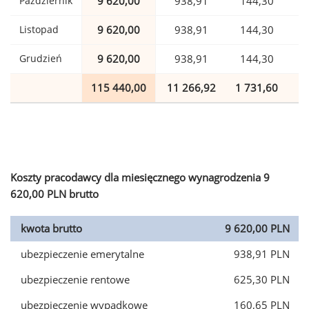
Październik
9 620,00
938,91
144,30
Listopad
9 620,00
938,91
144,30
Grudzień
9 620,00
938,91
144,30
115 440,00
11 266,92
1 731,60
2
Koszty pracodawcy dla miesięcznego wynagrodzenia 9
620,00 PLN brutto
kwota brutto
9 620,00 PLN
ubezpieczenie emerytalne
938,91 PLN
ubezpieczenie rentowe
625,30 PLN
ubezpieczenie wypadkowe
160,65 PLN