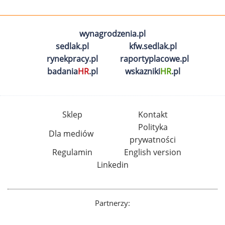
wynagrodzenia.pl
sedlak.pl
kfw.sedlak.pl
rynekpracy.pl
raportyplacowe.pl
badania
HR
.pl
wskazniki
HR
.pl
Sklep
Kontakt
Polityka
Dla mediów
prywatności
Regulamin
English version
Linkedin
Partnerzy: