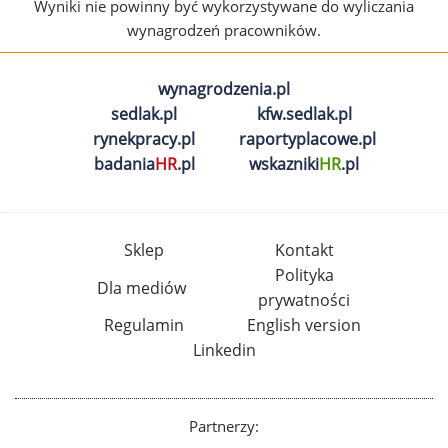
Wyniki nie powinny być wykorzystywane do wyliczania
wynagrodzeń pracowników.
wynagrodzenia.pl
sedlak.pl
kfw.sedlak.pl
rynekpracy.pl
raportyplacowe.pl
badania
HR
.pl
wskazniki
HR
.pl
Sklep
Kontakt
Polityka
Dla mediów
prywatności
Regulamin
English version
Linkedin
Partnerzy: