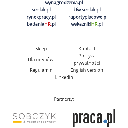
wynagrodzenia.pl
sedlak.pl
kfw.sedlak.pl
rynekpracy.pl
raportyplacowe.pl
badania
HR
.pl
wskazniki
HR
.pl
Sklep
Kontakt
Polityka
Dla mediów
prywatności
Regulamin
English version
Linkedin
Partnerzy: