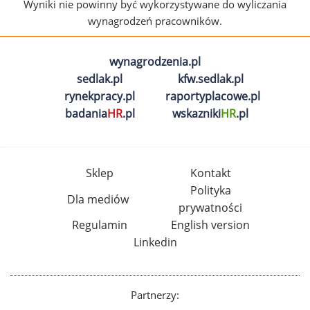
Wyniki nie powinny być wykorzystywane do wyliczania
wynagrodzeń pracowników.
wynagrodzenia.pl
sedlak.pl
kfw.sedlak.pl
rynekpracy.pl
raportyplacowe.pl
badania
HR
.pl
wskazniki
HR
.pl
Sklep
Kontakt
Polityka
Dla mediów
prywatności
Regulamin
English version
Linkedin
Partnerzy: