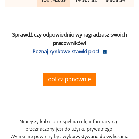
152 743,69
14 907,82
9 928,34
2
Sprawdź czy odpowiednio wynagradzasz swoich
pracowników!
Poznaj rynkowe stawki płac!
oblicz ponownie
Niniejszy kalkulator spełnia rolę informacyjną i
przeznaczony jest do użytku prywatnego.
Wyniki nie powinny być wykorzystywane do wyliczania