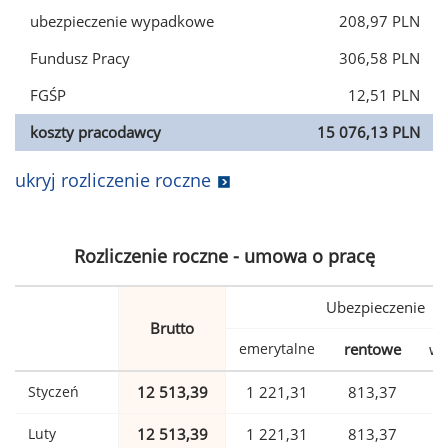
ubezpieczenie wypadkowe
208,97 PLN
Fundusz Pracy
306,58 PLN
FGŚP
12,51 PLN
koszty pracodawcy
15 076,13 PLN
ukryj rozliczenie roczne
Rozliczenie roczne - umowa o pracę
Ubezpieczenie
Brutto
emerytalne
rentowe
wy
Styczeń
12 513,39
1 221,31
813,37
Luty
12 513,39
1 221,31
813,37