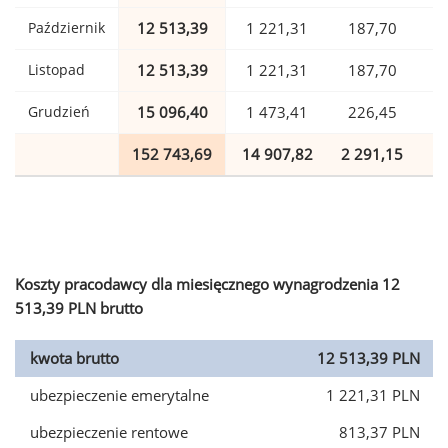
Październik
12 513,39
1 221,31
187,70
Listopad
12 513,39
1 221,31
187,70
Grudzień
15 096,40
1 473,41
226,45
152 743,69
14 907,82
2 291,15
3
Koszty pracodawcy dla miesięcznego wynagrodzenia 12
513,39 PLN brutto
kwota brutto
12 513,39 PLN
ubezpieczenie emerytalne
1 221,31 PLN
ubezpieczenie rentowe
813,37 PLN