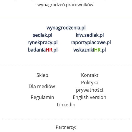
wynagrodzeń pracowników.
wynagrodzenia.pl
sedlak.pl
kfw.sedlak.pl
rynekpracy.pl
raportyplacowe.pl
badania
HR
.pl
wskazniki
HR
.pl
Sklep
Kontakt
Polityka
Dla mediów
prywatności
Regulamin
English version
Linkedin
Partnerzy: