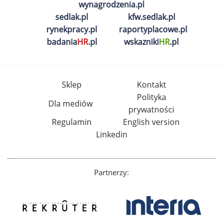
wynagrodzenia.pl
sedlak.pl
kfw.sedlak.pl
rynekpracy.pl
raportyplacowe.pl
badania
HR
.pl
wskazniki
HR
.pl
Sklep
Kontakt
Polityka
Dla mediów
prywatności
Regulamin
English version
Linkedin
Partnerzy: