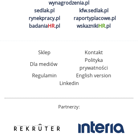
wynagrodzenia.pl
sedlak.pl
kfw.sedlak.pl
rynekpracy.pl
raportyplacowe.pl
badania
HR
.pl
wskazniki
HR
.pl
Sklep
Kontakt
Polityka
Dla mediów
prywatności
Regulamin
English version
Linkedin
Partnerzy: