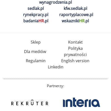
wynagrodzenia.pl
sedlak.pl
kfw.sedlak.pl
rynekpracy.pl
raportyplacowe.pl
badania
HR
.pl
wskazniki
HR
.pl
Sklep
Kontakt
Polityka
Dla mediów
prywatności
Regulamin
English version
Linkedin
Partnerzy: