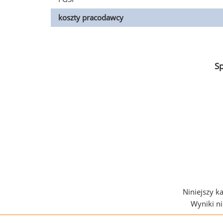
koszty pracodawcy
S
Niniejszy k
Wyniki n