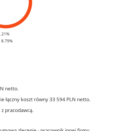
1.21%
- 8.79%
N netto.
ie łączny koszt równy 33 594 PLN netto.
j z pracodawcą.
- umowa zlecenie - pracownik innej firmy