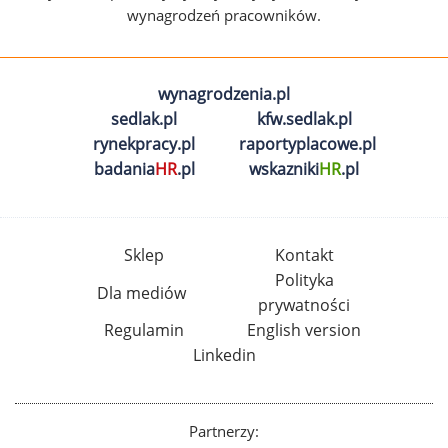
wynagrodzeń pracowników.
wynagrodzenia.pl
sedlak.pl
kfw.sedlak.pl
rynekpracy.pl
raportyplacowe.pl
badania
HR
.pl
wskazniki
HR
.pl
Sklep
Kontakt
Polityka
Dla mediów
prywatności
Regulamin
English version
Linkedin
Partnerzy: