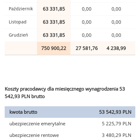
Październik
63 331,85
0,00
0,00
1
Listopad
63 331,85
0,00
0,00
1
Grudzień
63 331,85
0,00
0,00
1
750 900,22
27 581,76
4 238,99
1
Koszty pracodawcy dla miesięcznego wynagrodzenia 53
542,93 PLN brutto
kwota brutto
53 542,93 PLN
ubezpieczenie emerytalne
5 225,79 PLN
ubezpieczenie rentowe
3 480,29 PLN