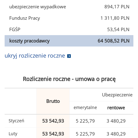
ubezpieczenie wypadkowe
894,17 PLN
Fundusz Pracy
1 311,80 PLN
FGŚP
53,54 PLN
koszty pracodawcy
64 508,52 PLN
ukryj rozliczenie roczne
Rozliczenie roczne - umowa o pracę
Ubezpieczenie
Brutto
emerytalne
rentowe
w
Styczeń
53 542,93
5 225,79
3 480,29
Luty
53 542,93
5 225,79
3 480,29