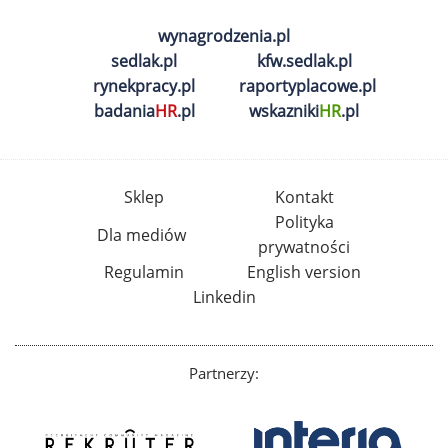
wynagrodzenia.pl
sedlak.pl
kfw.sedlak.pl
rynekpracy.pl
raportyplacowe.pl
badania
HR
.pl
wskazniki
HR
.pl
Sklep
Kontakt
Polityka
Dla mediów
prywatności
Regulamin
English version
Linkedin
Partnerzy: