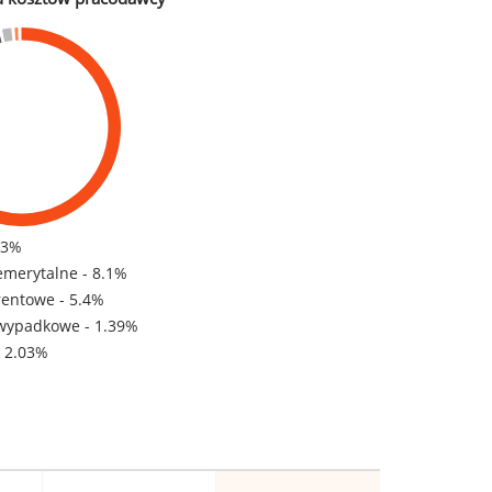
83%
emerytalne - 8.1%
rentowe - 5.4%
wypadkowe - 1.39%
- 2.03%