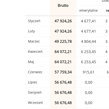
Ubez
Brutto
emerytalne
r
Styczeń
47 924,26
4 677,41
3 
Luty
47 924,26
4 677,41
3 
Marzec
49 225,78
4 804,44
3 
Kwiecień
64 072,21
6 253,45
4 
Maj
64 072,21
6 253,45
4 
Czerwiec
57 759,34
915,61
6
Lipiec
56 676,48
0,00
Sierpień
56 676,48
0,00
Wrzesień
56 676,48
0,00