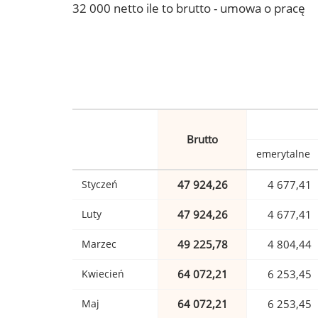
32 000 netto ile to brutto - umowa o pracę
Brutto
emerytalne
Styczeń
47 924,26
4 677,41
Luty
47 924,26
4 677,41
Marzec
49 225,78
4 804,44
Kwiecień
64 072,21
6 253,45
Maj
64 072,21
6 253,45