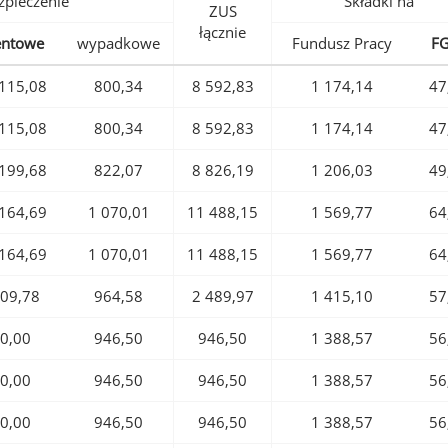
pieczenie
Składki na
ZUS
łącznie
entowe
wypadkowe
Fundusz Pracy
F
115,08
800,34
8 592,83
1 174,14
47
115,08
800,34
8 592,83
1 174,14
47
199,68
822,07
8 826,19
1 206,03
49
164,69
1 070,01
11 488,15
1 569,77
64
164,69
1 070,01
11 488,15
1 569,77
64
09,78
964,58
2 489,97
1 415,10
57
0,00
946,50
946,50
1 388,57
56
0,00
946,50
946,50
1 388,57
56
0,00
946,50
946,50
1 388,57
56