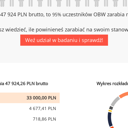
z 47 924 PLN brutto, to
uczestników OBW zarabia m
95%
z wiedzieć, ile powinieneś zarabiać na swoim stano
Weź udział w badaniu i sprawdź!
ia 47 924,26 PLN brutto
Wykres rozkład
33 000,00 PLN
4 677,41 PLN
718,86 PLN