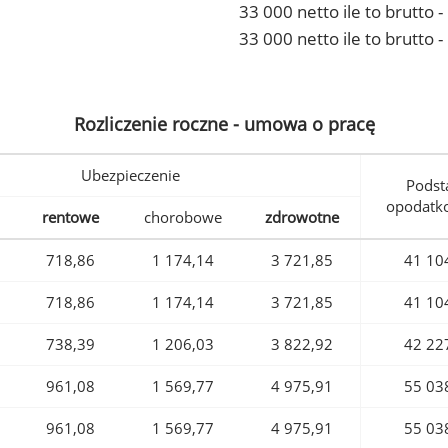
33 000 netto ile to brutto
33 000 netto ile to brutto 
Rozliczenie roczne - umowa o pracę
Ubezpieczenie
Podst
opodatk
rentowe
chorobowe
zdrowotne
718,86
1 174,14
3 721,85
41 10
718,86
1 174,14
3 721,85
41 10
738,39
1 206,03
3 822,92
42 22
961,08
1 569,77
4 975,91
55 03
961,08
1 569,77
4 975,91
55 03