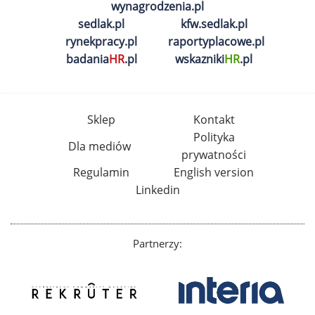
wynagrodzenia.pl
sedlak.pl
kfw.sedlak.pl
rynekpracy.pl
raportyplacowe.pl
badania
HR
.pl
wskazniki
HR
.pl
Sklep
Kontakt
Polityka
Dla mediów
prywatności
Regulamin
English version
Linkedin
Partnerzy: