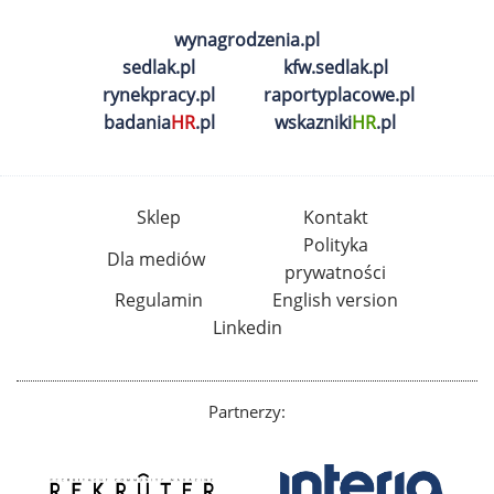
wynagrodzenia.pl
sedlak.pl
kfw.sedlak.pl
rynekpracy.pl
raportyplacowe.pl
badania
HR
.pl
wskazniki
HR
.pl
Sklep
Kontakt
Polityka
Dla mediów
prywatności
Regulamin
English version
Linkedin
Partnerzy: