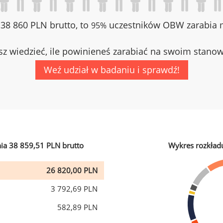
z 38 860 PLN brutto, to
uczestników OBW zarabia m
95%
z wiedzieć, ile powinieneś zarabiać na swoim stano
Weź udział w badaniu i sprawdź!
ia 38 859,51 PLN brutto
Wykres rozkład
26 820,00 PLN
3 792,69 PLN
582,89 PLN