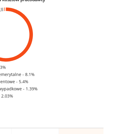
83%
emerytalne - 8.1%
rentowe - 5.4%
wypadkowe - 1.39%
- 2.03%