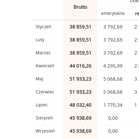
Ubez
Brutto
emerytalne
r
Styczeń
38 859,51
3 792,69
2 
Luty
38 859,51
3 792,69
2 
Marzec
38 859,51
3 792,69
2 
Kwiecień
44 016,26
4 295,99
2 
Maj
51 933,23
5 068,68
3 
Czerwiec
51 933,23
5 068,68
3 
Lipiec
48 032,40
1 770,34
1 
Sierpień
45 938,69
0,00
Wrzesień
45 938,69
0,00