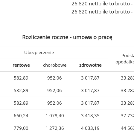
26 820 netto ile to brutto
26 820 netto ile to brutto 
Rozliczenie roczne - umowa o pracę
Ubezpieczenie
Podst
opodatk
rentowe
chorobowe
zdrowotne
582,89
952,06
3 017,87
33 28
582,89
952,06
3 017,87
33 28
582,89
952,06
3 017,87
33 28
660,24
1 078,40
3 418,35
37 73
779,00
1 272,36
4 033,19
44 56