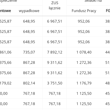
pieczenie
Składki na
ZUS
łącznie
entowe
wypadkowe
Fundusz Pracy
F
525,87
648,95
6 967,51
952,06
38
525,87
648,95
6 967,51
952,06
38
525,87
648,95
6 967,51
952,06
38
861,06
735,07
7 892,12
1 078,40
44
375,66
867,28
9 311,62
1 272,36
51
375,66
867,28
9 311,62
1 272,36
51
179,02
802,14
3 751,50
1 176,79
48
0,00
767,18
767,18
1 125,50
45
0,00
767,18
767,18
1 125,50
45