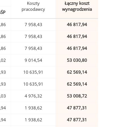
Koszty
Łączny koszt
pracodawcy
wynagrodzenia
GŚP
,86
7 958,43
46 817,94
,86
7 958,43
46 817,94
,86
7 958,43
46 817,94
,02
9 014,54
53 030,80
,93
10 635,91
62 569,14
,93
10 635,91
62 569,14
,03
4 976,32
53 008,72
,94
1 938,62
47 877,31
,94
1 938,62
47 877,31