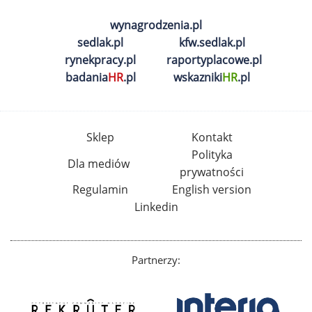
wynagrodzenia.pl
sedlak.pl
kfw.sedlak.pl
rynekpracy.pl
raportyplacowe.pl
badania
HR
.pl
wskazniki
HR
.pl
Sklep
Kontakt
Polityka
Dla mediów
prywatności
Regulamin
English version
Linkedin
Partnerzy: