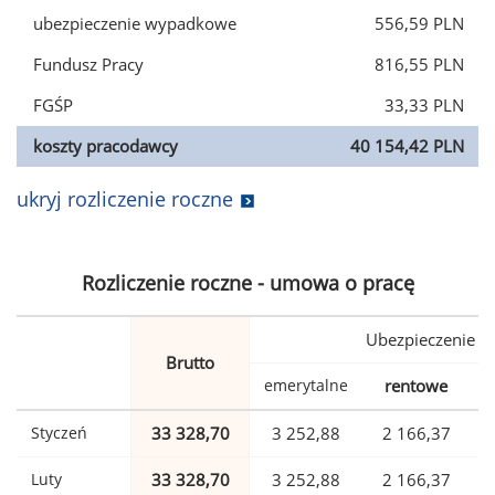
ubezpieczenie wypadkowe
556,59 PLN
Fundusz Pracy
816,55 PLN
FGŚP
33,33 PLN
koszty pracodawcy
40 154,42 PLN
ukryj rozliczenie roczne
Rozliczenie roczne - umowa o pracę
Ubezpieczenie
Brutto
emerytalne
rentowe
w
Styczeń
33 328,70
3 252,88
2 166,37
Luty
33 328,70
3 252,88
2 166,37