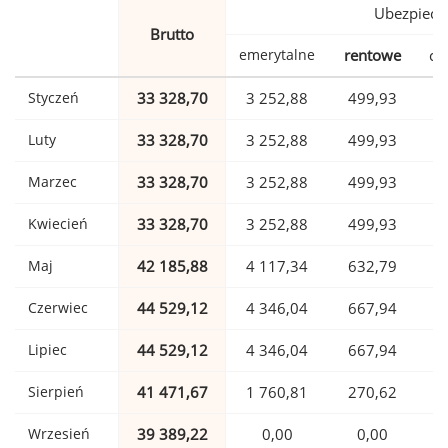
Ubezpiecz
Brutto
emerytalne
rentowe
ch
Styczeń
33 328,70
3 252,88
499,93
Luty
33 328,70
3 252,88
499,93
Marzec
33 328,70
3 252,88
499,93
Kwiecień
33 328,70
3 252,88
499,93
Maj
42 185,88
4 117,34
632,79
1
Czerwiec
44 529,12
4 346,04
667,94
1
Lipiec
44 529,12
4 346,04
667,94
1
Sierpień
41 471,67
1 760,81
270,62
1
Wrzesień
39 389,22
0,00
0,00