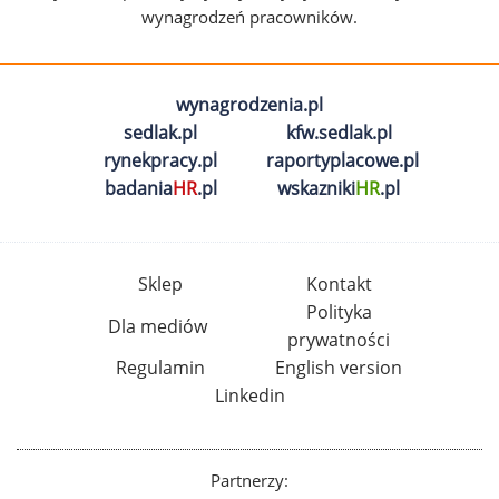
wynagrodzeń pracowników.
wynagrodzenia.pl
sedlak.pl
kfw.sedlak.pl
rynekpracy.pl
raportyplacowe.pl
badania
HR
.pl
wskazniki
HR
.pl
Sklep
Kontakt
Polityka
Dla mediów
prywatności
Regulamin
English version
Linkedin
Partnerzy: